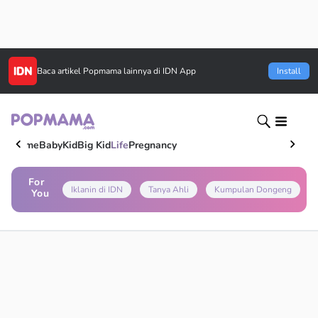
Baca artikel
Popmama
lainnya di IDN App
Install
Home
Baby
Kid
Big Kid
Life
Pregnancy
For
Iklanin di IDN
Tanya Ahli
Kumpulan Dongeng
You