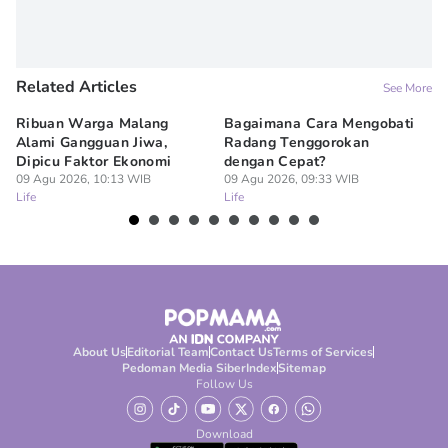
Related Articles
See More
Ribuan Warga Malang
Bagaimana Cara Mengobati
5 
Alami Gangguan Jiwa,
Radang Tenggorokan
Te
Dipicu Faktor Ekonomi
dengan Cepat?
09
Lif
09 Agu 2026, 10:13 WIB
09 Agu 2026, 09:33 WIB
Life
Life
About Us
Editorial Team
Contact Us
Terms of Services
Pedoman Media Siber
Index
Sitemap
Follow Us
Download