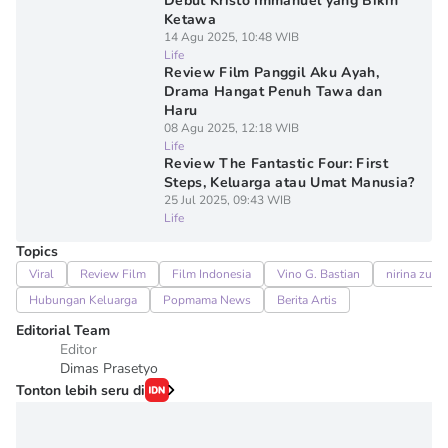
Debut Kristo Immanuel yang Bikin
Ketawa
14 Agu 2025, 10:48 WIB
Life
Review Film Panggil Aku Ayah,
Drama Hangat Penuh Tawa dan
Haru
08 Agu 2025, 12:18 WIB
Life
Review The Fantastic Four: First
Steps, Keluarga atau Umat Manusia?
25 Jul 2025, 09:43 WIB
Life
Topics
Viral
Review Film
Film Indonesia
Vino G. Bastian
nirina zubir
Hubungan Keluarga
Popmama News
Berita Artis
Editorial Team
Editor
Dimas Prasetyo
Tonton lebih seru di