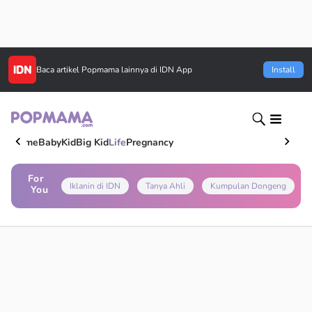
Baca artikel
Popmama
lainnya di IDN App
Install
Home
Baby
Kid
Big Kid
Life
Pregnancy
For
Iklanin di IDN
Tanya Ahli
Kumpulan Dongeng
You