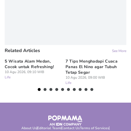
Related Articles
See More
5 Wisata Alam Medan,
7 Tips Menghadapi Cuaca
Wi
Cocok untuk Refreshing!
Panas El Nino agar Tubuh
Su
10 Agu 2026, 09:10 WIB
Tetap Segar
B
Life
10 Agu 2026, 09:00 WIB
10
Life
Lif
About Us
Editorial Team
Contact Us
Terms of Services