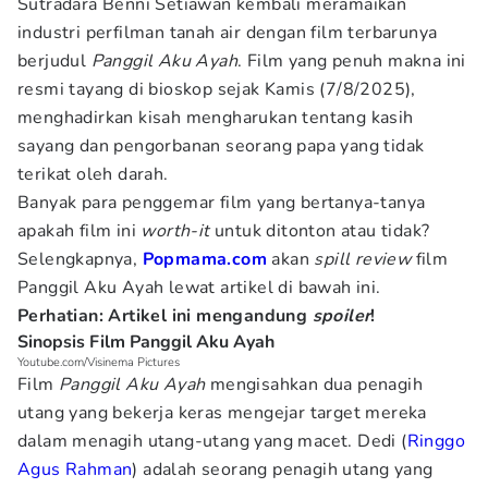
Sutradara Benni Setiawan kembali meramaikan
industri perfilman tanah air dengan film terbarunya
berjudul
Panggil Aku Ayah
. Film yang penuh makna ini
resmi tayang di bioskop sejak Kamis (7/8/2025),
menghadirkan kisah mengharukan tentang kasih
sayang dan pengorbanan seorang papa yang tidak
terikat oleh darah.
Banyak para penggemar film yang bertanya-tanya
apakah film ini
worth-it
untuk ditonton atau tidak?
Selengkapnya,
Popmama.com
akan
spill review
film
Panggil Aku Ayah lewat artikel di bawah ini.
Perhatian: Artikel ini mengandung
spoiler
!
Sinopsis Film Panggil Aku Ayah
Youtube.com/Visinema Pictures
Film
Panggil Aku Ayah
mengisahkan dua penagih
utang yang bekerja keras mengejar target mereka
dalam menagih utang-utang yang macet. Dedi (
Ringgo
Agus Rahman
) adalah seorang penagih utang yang