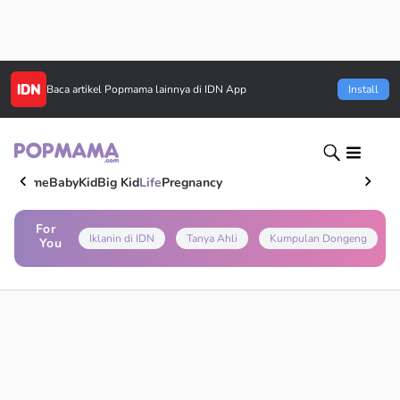
Baca artikel
Popmama
lainnya di IDN App
Install
Home
Baby
Kid
Big Kid
Life
Pregnancy
For
Iklanin di IDN
Tanya Ahli
Kumpulan Dongeng
You