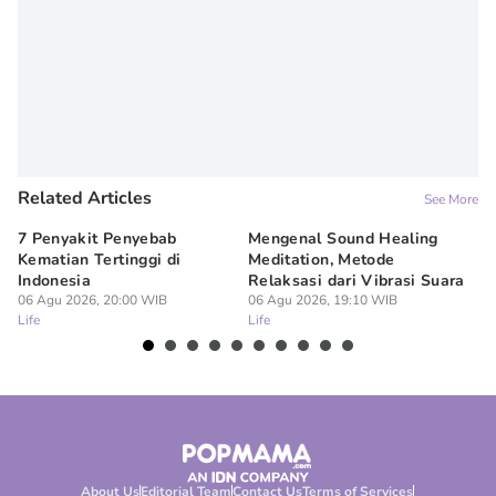
Related Articles
See More
7 Penyakit Penyebab
Mengenal Sound Healing
8 
Kematian Tertinggi di
Meditation, Metode
al
Indonesia
Relaksasi dari Vibrasi Suara
Bi
06 Agu 2026, 20:00 WIB
06 Agu 2026, 19:10 WIB
06
Life
Life
Lif
About Us
Editorial Team
Contact Us
Terms of Services