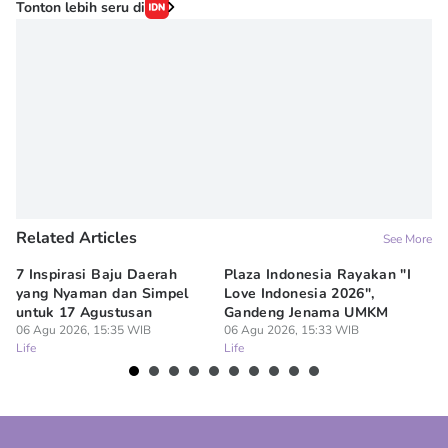
Editor
Tonton lebih seru di
Irma ediarti mardiyah
Editor
Dimas Prasetyo
Related Articles
See More
7 Inspirasi Baju Daerah
Plaza Indonesia Rayakan "I
7 
yang Nyaman dan Simpel
Love Indonesia 2026",
un
untuk 17 Agustusan
Gandeng Jenama UMKM
06
Lif
06 Agu 2026, 15:35 WIB
06 Agu 2026, 15:33 WIB
Life
Life