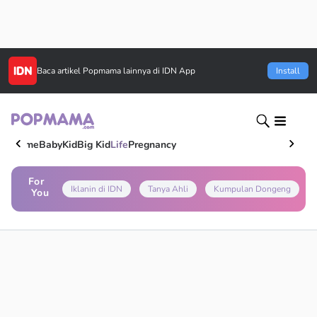
Baca artikel
Popmama
lainnya di IDN App
Install
Home
Baby
Kid
Big Kid
Life
Pregnancy
For
Iklanin di IDN
Tanya Ahli
Kumpulan Dongeng
You