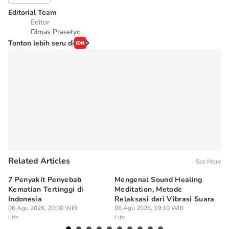
Editorial Team
Editor
Dimas Prasetyo
Tonton lebih seru di
Related Articles
See More
7 Penyakit Penyebab
Mengenal Sound Healing
8 
Kematian Tertinggi di
Meditation, Metode
al
Indonesia
Relaksasi dari Vibrasi Suara
Bi
06 Agu 2026, 20:00 WIB
06 Agu 2026, 19:10 WIB
06
Life
Life
Lif