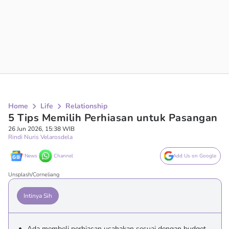
Home
Life
Relationship
5 Tips Memilih Perhiasan untuk Pasangan
26 Jun 2026, 15:38 WIB
Rindi Nuris Velarosdela
News
Channel
Add Us on Google
Unsplash/Corneliang
Intinya Sih
Ada membeli perhiasan usahakan sesuai dengan budget