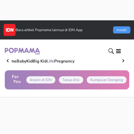
Baca artikel
Popmama
lainnya di IDN App
Install
Home
Baby
Kid
Big Kid
Life
Pregnancy
For
Iklanin di IDN
Tanya Ahli
Kumpulan Dongeng
You