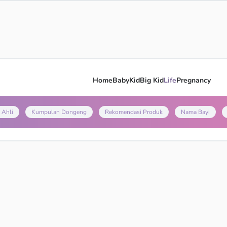
Home
Baby
Kid
Big Kid
Life
Pregnancy
 Ahli
Kumpulan Dongeng
Rekomendasi Produk
Nama Bayi