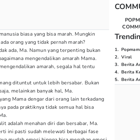
COMM
POP
COMM
anusia biasa yang bisa marah. Mungkin
Trendi
 ada orang yang tidak pernah marah?
1
.
Popmam
dak ada, Ma. Namun yang terpenting bukan
2
.
Viral
n bagaimana mengendalikan amarah Mama.
3
.
Berita A
 mengendalikan amarah, segala hal tentu
4
.
Berita K
5
.
Berita Ar
ang dituntut untuk lebih bersabar. Bukan
saja, melainkan banyak hal, Ma.
 yang Mama dengar dari orang lain terkadang
ya pada praktiknya tidak semua hal bisa
Ma.
ulit adalah menahan diri dan bersabar, Ma.
ti ini pasti sudah melewati berbagai fase
lanya mudah emosi hingga bisa menahan emosi.