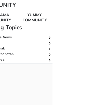
UNITY
MAMA
YUMMY
UNITY
COMMUNITY
ng Topics
a News
nak
esehatan
tis