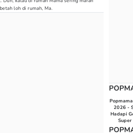
k. Duh, kalau di rumah Mama sering marah
 betah loh di rumah, Ma.
POPM
Popmama 
2026 - S
Hadapi G
Super 
POPM