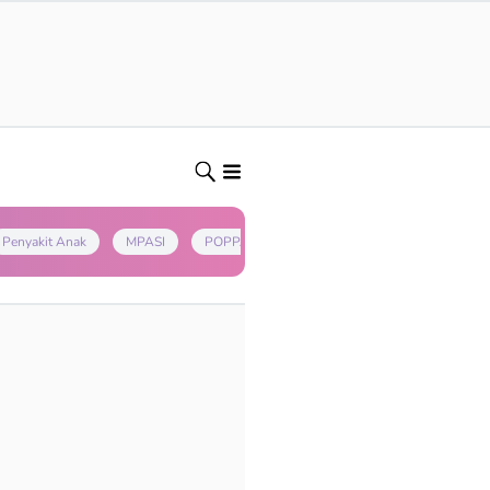
Penyakit Anak
MPASI
POPPAPA