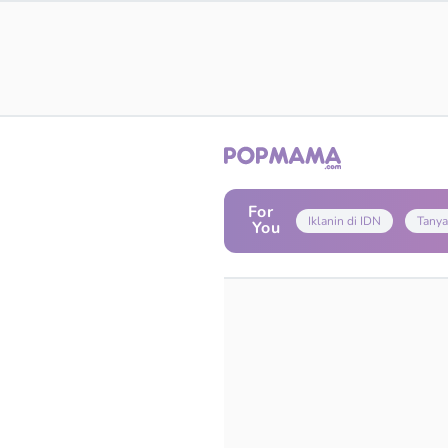
For
Iklanin di IDN
Tanya
You