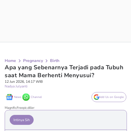
Home
Pregnancy
Birth
Apa yang Sebenarnya Terjadi pada Tubuh
saat Mama Berhenti Menyusui?
12 Jun 2026, 14:17 WIB
Nadya Julyanti
News
Channel
Add Us on Google
Magnific/freepic.diller
Intinya Sih