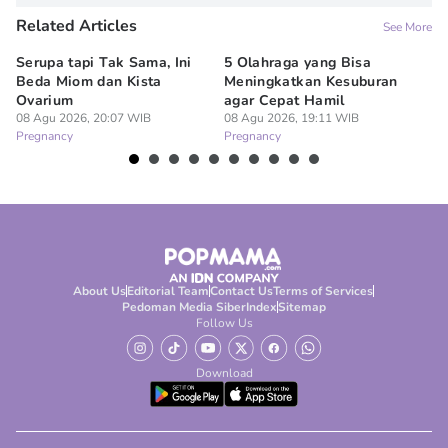
Related Articles
See More
Serupa tapi Tak Sama, Ini
5 Olahraga yang Bisa
6
Beda Miom dan Kista
Meningkatkan Kesuburan
Vi
Ovarium
agar Cepat Hamil
M
08 Agu 2026, 20:07 WIB
08 Agu 2026, 19:11 WIB
08
Pregnancy
Pregnancy
Pr
About Us
Editorial Team
Contact Us
Terms of Services
Pedoman Media Siber
Index
Sitemap
Follow Us
Download