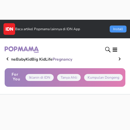
Baca artikel
Popmama
lainnya di IDN App
Install
Home
Baby
Kid
Big Kid
Life
Pregnancy
For
Iklanin di IDN
Tanya Ahli
Kumpulan Dongeng
You