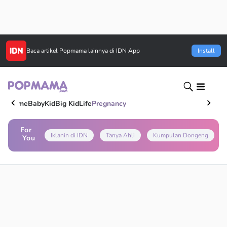
Baca artikel
Popmama
lainnya di IDN App
Install
Home
Baby
Kid
Big Kid
Life
Pregnancy
For
Iklanin di IDN
Tanya Ahli
Kumpulan Dongeng
You