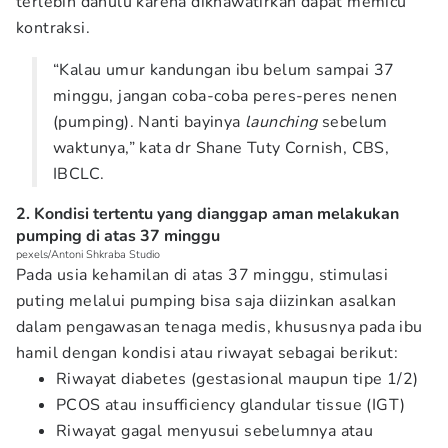
terlebih dahulu karena dikhawatirkan dapat memicu
kontraksi.
“Kalau umur kandungan ibu belum sampai 37
minggu, jangan coba-coba peres-peres nenen
(pumping). Nanti bayinya
launching
sebelum
waktunya,” kata dr Shane Tuty Cornish, CBS,
IBCLC.
2. Kondisi tertentu yang dianggap aman melakukan
pumping di atas 37 minggu
pexels/Antoni Shkraba Studio
Pada usia kehamilan di atas 37 minggu, stimulasi
puting melalui pumping bisa saja diizinkan asalkan
dalam pengawasan tenaga medis, khususnya pada ibu
hamil dengan kondisi atau riwayat sebagai berikut:
Riwayat diabetes (gestasional maupun tipe 1/2)
PCOS atau insufficiency glandular tissue (IGT)
Riwayat gagal menyusui sebelumnya atau