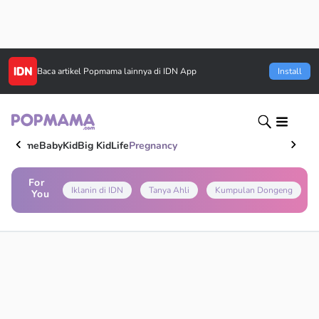
Baca artikel
Popmama
lainnya di IDN App
Install
Home
Baby
Kid
Big Kid
Life
Pregnancy
For
Iklanin di IDN
Tanya Ahli
Kumpulan Dongeng
You