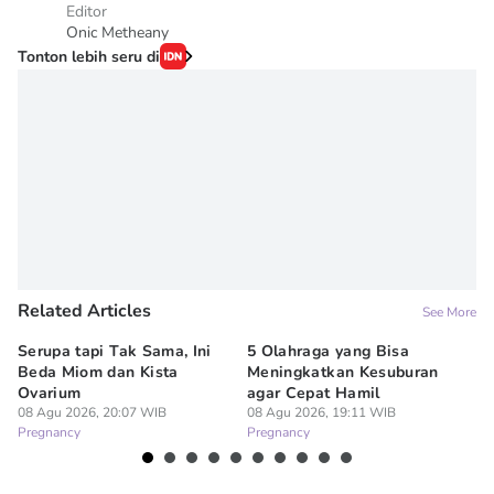
Editor
Onic Metheany
Tonton lebih seru di
Related Articles
See More
Serupa tapi Tak Sama, Ini
5 Olahraga yang Bisa
6
Beda Miom dan Kista
Meningkatkan Kesuburan
Vi
Ovarium
agar Cepat Hamil
M
08 Agu 2026, 20:07 WIB
08 Agu 2026, 19:11 WIB
08
Pregnancy
Pregnancy
Pr