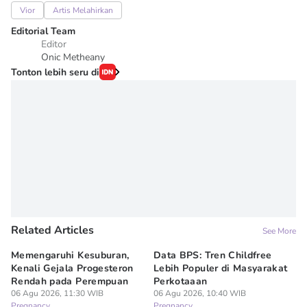
Vior
Artis Melahirkan
Editorial Team
Editor
Onic Metheany
Tonton lebih seru di
Related Articles
See More
Memengaruhi Kesuburan,
Data BPS: Tren Childfree
Me
Kenali Gejala Progesteron
Lebih Populer di Masyarakat
Di
Rendah pada Perempuan
Perkotaaan
06
Pr
06 Agu 2026, 11:30 WIB
06 Agu 2026, 10:40 WIB
Pregnancy
Pregnancy