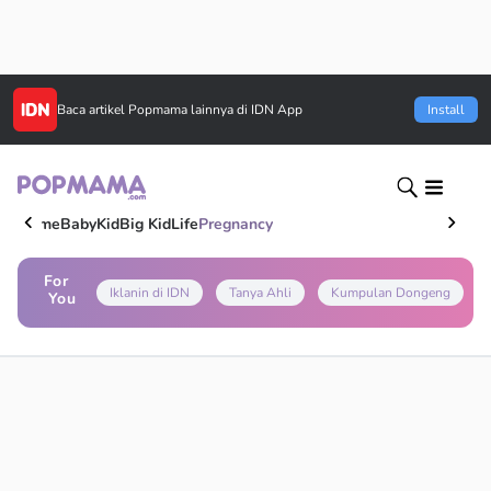
Baca artikel
Popmama
lainnya di IDN App
Install
Home
Baby
Kid
Big Kid
Life
Pregnancy
For
Iklanin di IDN
Tanya Ahli
Kumpulan Dongeng
You