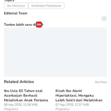
Topics
Ibu Menyusui
Kesehatan Perempuan
Editorial Team
Editor
Tonton lebih seru di
Onic Metheany
Editor
Irma ediarti mardiyah
Related Articles
See More
Ibu Usia 63 Tahun asal
Kisah Ibu Alami
5 
Azerbaijan Berhasil
Hiperlaktasi, Mengaku
Um
Melahirkan Anak Pertama
Lebih Sakit dari Melahirkan
P
08 Agu 2026, 12:36 WIB
07 Agu 2026, 17:27 WIB
07
Pregnancy
Pregnancy
Pr