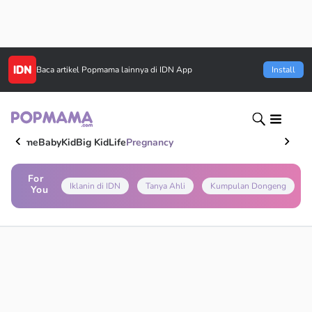
Baca artikel
Popmama
lainnya di IDN App
Install
Home
Baby
Kid
Big Kid
Life
Pregnancy
For
Iklanin di IDN
Tanya Ahli
Kumpulan Dongeng
You