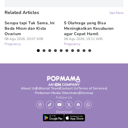
Related Articles
See More
Serupa tapi Tak Sama, Ini
5 Olahraga yang Bisa
6
Beda Miom dan Kista
Meningkatkan Kesuburan
Vi
Ovarium
agar Cepat Hamil
M
08 Agu 2026, 20:07 WIB
08 Agu 2026, 19:11 WIB
08
Pregnancy
Pregnancy
Pr
About Us
Editorial Team
Contact Us
Terms of Services
Pedoman Media Siber
Index
Sitemap
Follow Us
Download