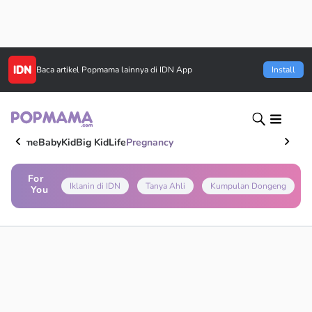
Baca artikel
Popmama
lainnya di IDN App
Install
Home
Baby
Kid
Big Kid
Life
Pregnancy
For
Iklanin di IDN
Tanya Ahli
Kumpulan Dongeng
You