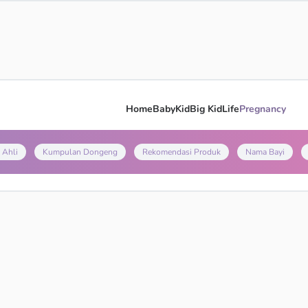
Home
Baby
Kid
Big Kid
Life
Pregnancy
 Ahli
Kumpulan Dongeng
Rekomendasi Produk
Nama Bayi