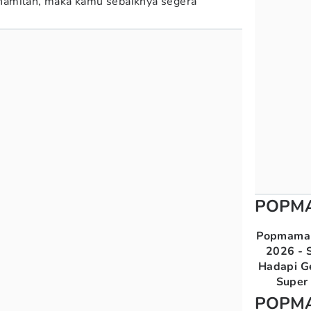
hamilan, maka kamu sebaiknya segera
POPM
Popmama 
2026 - S
Hadapi G
Super 
POPM