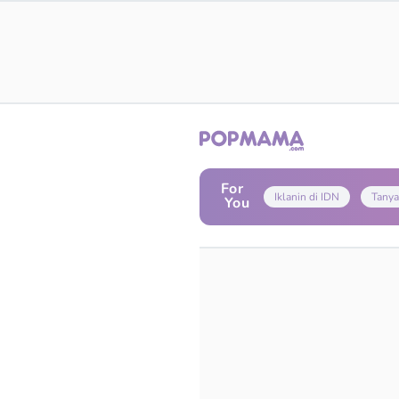
For
Iklanin di IDN
Tanya
You