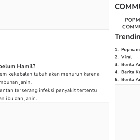
COMM
POP
COMM
Trendi
1
.
Popmam
2
.
Viral
3
.
Berita A
belum Hamil?
4
.
Berita K
tem kekebalan tubuh akan menurun karena
5
.
Berita Ar
mbuhan janin.
entan terserang infeksi penyakit tertentu
 ibu dan janin.