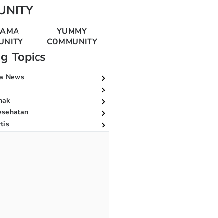
UNITY
MAMA
YUMMY
UNITY
COMMUNITY
ng Topics
a News
nak
esehatan
tis