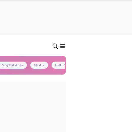
Penyakit Anak
MPASI
POPPAPA