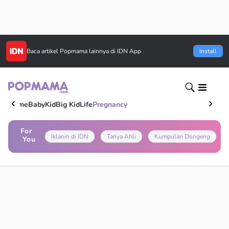
Baca artikel
Popmama
lainnya di IDN App
Install
Home
Baby
Kid
Big Kid
Life
Pregnancy
For
Iklanin di IDN
Tanya Ahli
Kumpulan Dongeng
You