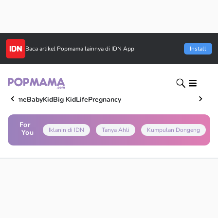
Baca artikel
Popmama
lainnya di IDN App
Install
Home
Baby
Kid
Big Kid
Life
Pregnancy
For
Iklanin di IDN
Tanya Ahli
Kumpulan Dongeng
You