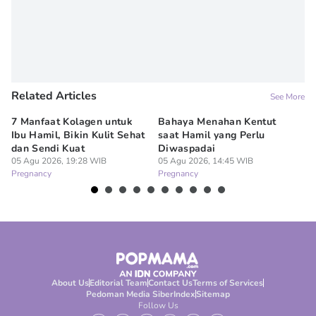
Related Articles
See More
7 Manfaat Kolagen untuk
Bahaya Menahan Kentut
Ma
Ibu Hamil, Bikin Kulit Sehat
saat Hamil yang Perlu
Ha
dan Sendi Kuat
Diwaspadai
P
05 Agu 2026, 19:28 WIB
05 Agu 2026, 14:45 WIB
05
Pregnancy
Pregnancy
Pr
About Us
Editorial Team
Contact Us
Terms of Services
Pedoman Media Siber
Index
Sitemap
Follow Us