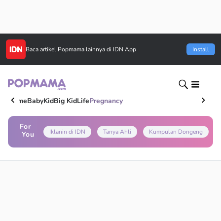
Baca artikel
Popmama
lainnya di IDN App
Install
Home
Baby
Kid
Big Kid
Life
Pregnancy
For
Iklanin di IDN
Tanya Ahli
Kumpulan Dongeng
You