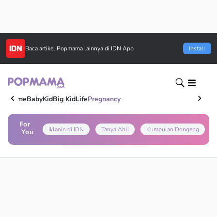
Baca artikel
Popmama
lainnya di IDN App
Install
Home
Baby
Kid
Big Kid
Life
Pregnancy
For
Iklanin di IDN
Tanya Ahli
Kumpulan Dongeng
You