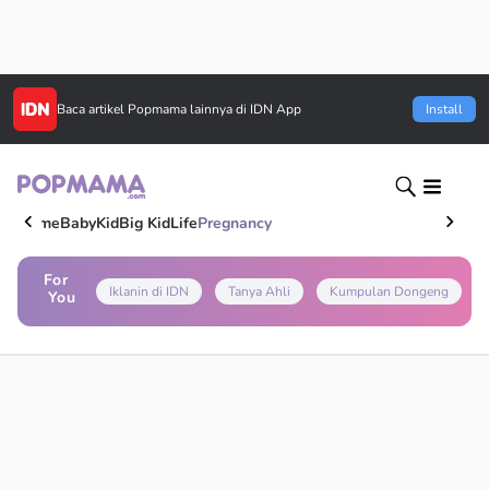
Baca artikel
Popmama
lainnya di IDN App
Install
Home
Baby
Kid
Big Kid
Life
Pregnancy
For
Iklanin di IDN
Tanya Ahli
Kumpulan Dongeng
You