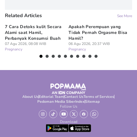
Related Articles
See More
7 Cara Detoks kulit Secara
Apakah Perempuan yang
Ap
Alami saat Hamil,
Tidak Pernah Orgasme Bisa
se
Perbanyak Konsumsi Buah
Hamil?
06
Pr
07 Agu 2026, 08:08 WIB
06 Agu 2026, 20:37 WIB
Pregnancy
Pregnancy
About Us
Editorial Team
Contact Us
Terms of Services
Pedoman Media Siber
Index
Sitemap
Follow Us
Download