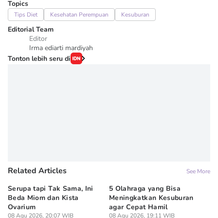
Topics
Tips Diet
Kesehatan Perempuan
Kesuburan
Editorial Team
Editor
Irma ediarti mardiyah
Tonton lebih seru di
Related Articles
See More
Serupa tapi Tak Sama, Ini
5 Olahraga yang Bisa
6
Beda Miom dan Kista
Meningkatkan Kesuburan
Vi
Ovarium
agar Cepat Hamil
M
08 Agu 2026, 20:07 WIB
08 Agu 2026, 19:11 WIB
08