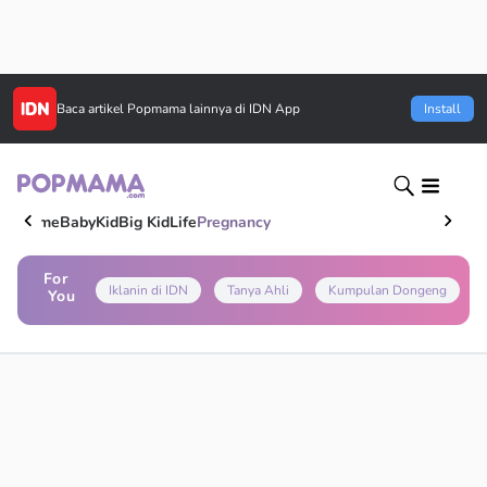
Baca artikel
Popmama
lainnya di IDN App
Install
Home
Baby
Kid
Big Kid
Life
Pregnancy
For
Iklanin di IDN
Tanya Ahli
Kumpulan Dongeng
You