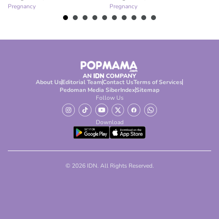
Pregnancy
Pregnancy
Pr
About Us
Editorial Team
Contact Us
Terms of Services
Pedoman Media Siber
Index
Sitemap
Follow Us
Download
© 2026 IDN. All Rights Reserved.