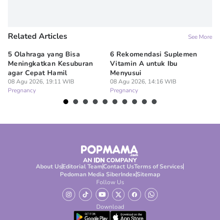
Related Articles
See More
5 Olahraga yang Bisa
6 Rekomendasi Suplemen
Ib
Meningkatkan Kesuburan
Vitamin A untuk Ibu
Az
agar Cepat Hamil
Menyusui
Me
08 Agu 2026, 19:11 WIB
08 Agu 2026, 14:16 WIB
08
Pregnancy
Pregnancy
Pr
About Us
Editorial Team
Contact Us
Terms of Services
Pedoman Media Siber
Index
Sitemap
Follow Us
Download