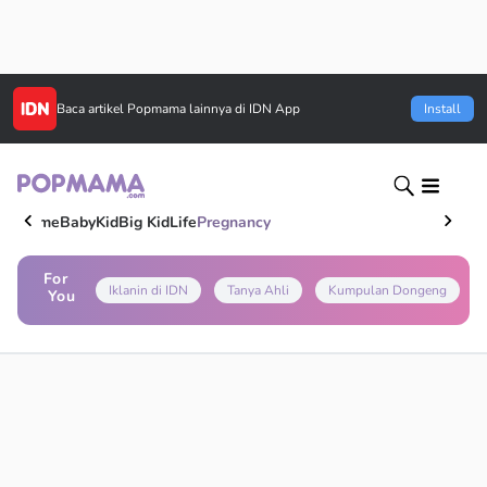
Baca artikel
Popmama
lainnya di IDN App
Install
Home
Baby
Kid
Big Kid
Life
Pregnancy
For
Iklanin di IDN
Tanya Ahli
Kumpulan Dongeng
You