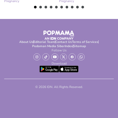
Pregnancy
Pregnancy
Pr
About Us
Editorial Team
Contact Us
Terms of Services
Pedoman Media Siber
Index
Sitemap
Follow Us
Download
© 2026 IDN. All Rights Reserved.