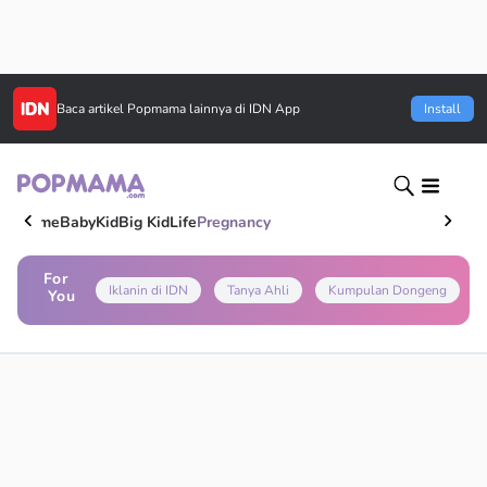
Baca artikel
Popmama
lainnya di IDN App
Install
Home
Baby
Kid
Big Kid
Life
Pregnancy
For
Iklanin di IDN
Tanya Ahli
Kumpulan Dongeng
You