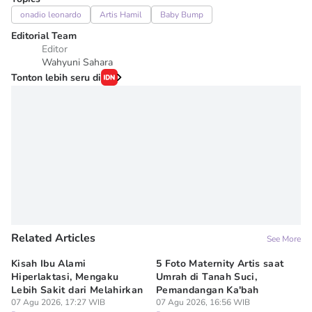
onadio leonardo
Artis Hamil
Baby Bump
Editorial Team
Editor
Wahyuni Sahara
Tonton lebih seru di
Related Articles
See More
Kisah Ibu Alami
5 Foto Maternity Artis saat
Ir
Hiperlaktasi, Mengaku
Umrah di Tanah Suci,
Pe
Lebih Sakit dari Melahirkan
Pemandangan Ka'bah
de
07 Agu 2026, 17:27 WIB
07 Agu 2026, 16:56 WIB
07