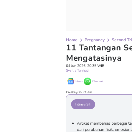
Home
Pregnancy
Second Tr
11 Tantangan Se
Mengatasinya
04 Jun 2026, 20:35 WIB
Sysilia Tanhati
News
Channel
Pixabay/YourKlem
Intinya Sih
Artikel membahas berbagai ta
dari perubahan fisik, emosion