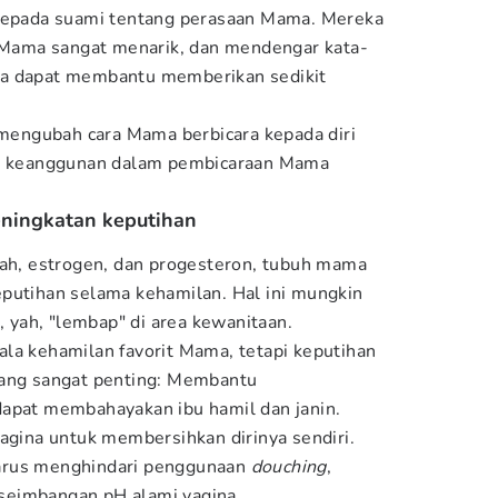
 kepada suami tentang perasaan Mama. Mereka
ama sangat menarik, dan mendengar kata-
ka dapat membantu memberikan sedikit
k mengubah cara Mama berbicara kepada diri
an keanggunan dalam pembicaraan Mama
eningkatan keputihan
rah, estrogen, dan progesteron, tubuh mama
putihan selama kehamilan. Hal ini mungkin
yah, "lembap" di area kewanitaan.
la kehamilan favorit Mama, tetapi keputihan
yang sangat penting: Membantu
dapat membahayakan ibu hamil dan janin.
vagina untuk membersihkan dirinya sendiri.
arus menghindari penggunaan
douching
,
seimbangan pH alami vagina.