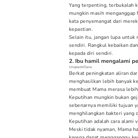
Yang terpenting, terbukalah
mungkin masih menganggap M
kata penyemangat dari mere
kepastian.
Selain itu, jangan lupa untu
sendiri. Rangkul kebaikan d
kepada diri sendiri.
2. Ibu hamil mengalami p
Unsplash/Oana
Berkat peningkatan aliran da
menghasilkan lebih banyak ke
membuat Mama merasa lebih, 
Keputihan mungkin bukan geja
sebenarnya memiliki tujuan 
menghilangkan bakteri yang 
Keputihan adalah cara alami 
Meski tidak nyaman, Mama h
karena dapat mengganggu ke