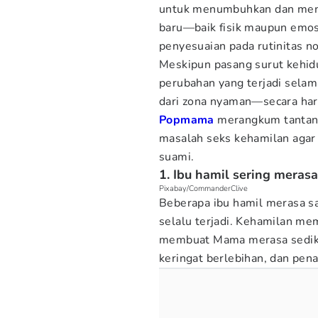
untuk menumbuhkan dan memb
baru—baik fisik maupun emo
penyesuaian pada rutinitas n
Meskipun pasang surut kehid
perubahan yang terjadi sela
dari zona nyaman—secara harf
Popmama
merangkum tantang
masalah seks kehamilan aga
suami.
1. Ibu hamil sering meras
Pixabay/CommanderClive
Beberapa ibu hamil merasa sa
selalu terjadi. Kehamilan m
membuat Mama merasa sedikit 
keringat berlebihan, dan pen