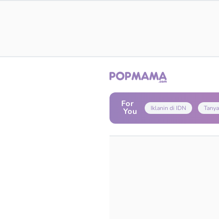
For
Iklanin di IDN
Tanya
You