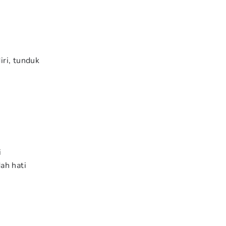
k
iri, tunduk
i
ah hati