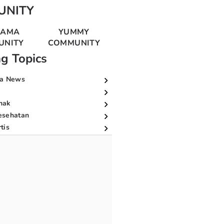
UNITY
MAMA
YUMMY
UNITY
COMMUNITY
ng Topics
a News
nak
esehatan
tis