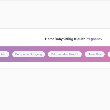
Home
Baby
Kid
Big Kid
Life
Pregnancy
 Ahli
Kumpulan Dongeng
Rekomendasi Produk
Nama Bayi