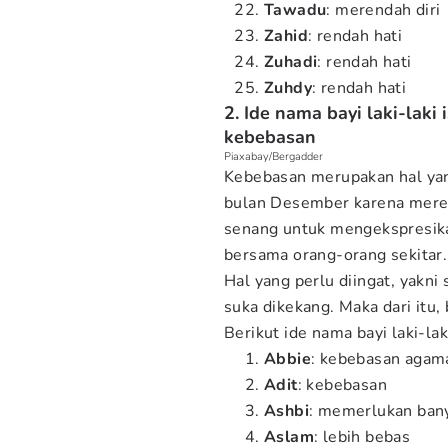
Tawadu
: merendah diri
Zahid
: rendah hati
Zuhadi
: rendah hati
Zuhdy
: rendah hati
2. Ide nama bayi laki-lak
kebebasan
Piaxabay/Bergadder
Kebebasan merupakan hal yang
bulan Desember karena merek
senang untuk mengekspresika
bersama orang-orang sekitar.
Hal yang perlu diingat, yakn
suka dikekang. Maka dari itu,
Berikut ide nama bayi laki-la
Abbie
: kebebasan agam
Adit
: kebebasan
Ashbi
: memerlukan ban
Aslam
: lebih bebas