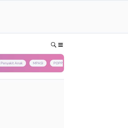
Penyakit Anak
MPASI
POPPAPA