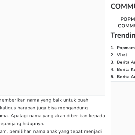
COMM
POP
COMM
Trendi
1
.
Popmam
2
.
Viral
3
.
Berita A
4
.
Berita K
5
.
Berita Ar
 memberikan nama yang baik untuk buah
kaligus harapan juga bisa mengandung
nama. Apalagi nama yang akan diberikan kepada
 sepanjang hidupnya.
lam, pemilihan nama anak yang tepat menjadi