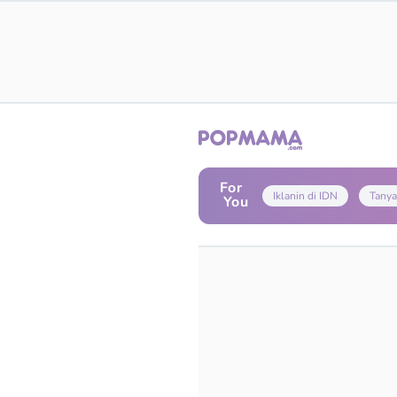
For
Iklanin di IDN
Tanya
You