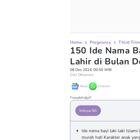
Home
Pregnancy
Third Trim
150 Ide Nama Ba
Lahir di Bulan 
06 Des 2024, 00:50 WIB
Dwi Oktaviani
News
Channel
Freepik/mdjaff
Intinya Sih
Ide nama bayi laki-laki Islam
murah hati Karakter anak yang