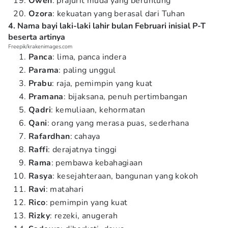
Owen
: prajurit muda yang beruntung
Ozora
: kekuatan yang berasal dari Tuhan
4. Nama bayi laki-laki lahir bulan Februari inisial P-T
beserta artinya
Freepik/krakenimages.com
Panca
: lima, panca indera
Parama
: paling unggul
Prabu
: raja, pemimpin yang kuat
Pramana
: bijaksana, penuh pertimbangan
Qadri
: kemuliaan, kehormatan
Qani
: orang yang merasa puas, sederhana
Rafardhan
: cahaya
Raffi
: derajatnya tinggi
Rama
: pembawa kebahagiaan
Rasya
: kesejahteraan, bangunan yang kokoh
Ravi
: matahari
Rico
: pemimpin yang kuat
Rizky
: rezeki, anugerah