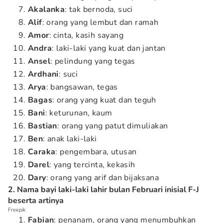
Akalanka
: tak bernoda, suci
Alif
: orang yang lembut dan ramah
Amor
: cinta, kasih sayang
Andra
: laki-laki yang kuat dan jantan
Ansel
: pelindung yang tegas
Ardhani
: suci
Arya
: bangsawan, tegas
Bagas
: orang yang kuat dan teguh
Bani
: keturunan, kaum
Bastian
: orang yang patut dimuliakan
Ben
: anak laki-laki
Caraka
: pengembara, utusan
Darel
: yang tercinta, kekasih
Dary
: orang yang arif dan bijaksana
2. Nama bayi laki-laki lahir bulan Februari inisial F-J
beserta artinya
Freepik
Fabian
: penanam, orang yang menumbuhkan