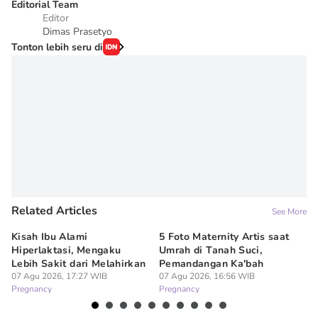
Editorial Team
Editor
Dimas Prasetyo
Tonton lebih seru di
Related Articles
See More
Kisah Ibu Alami
5 Foto Maternity Artis saat
Ir
Hiperlaktasi, Mengaku
Umrah di Tanah Suci,
Pe
Lebih Sakit dari Melahirkan
Pemandangan Ka'bah
de
07 Agu 2026, 17:27 WIB
07 Agu 2026, 16:56 WIB
07
Pregnancy
Pregnancy
Pr