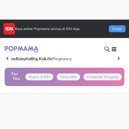
Baca artikel
Popmama
lainnya di IDN App
Install
Home
Baby
Kid
Big Kid
Life
Pregnancy
For
Iklanin di IDN
Tanya Ahli
Kumpulan Dongeng
You