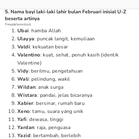
5. Nama bayi laki-laki lahir bulan Februari inisial U-Z
beserta artinya
Freepik/wirestock
Ubai
: hamba Allah
Ulayya
: puncak langit, kemuliaan
Valdi
: kekuatan besar
Valentino
: kuat, sehat, penuh kasih (identik
Valentine)
Vidy
: berilmu, pengetahuan
Wali
: pelindung, wakil
Wildan
: anak surga
Wistara
: pandai, jelas bicaranya
Xabier
: bersinar, rumah baru
Xeno
: tamu, suara yang unik
Yafi
: dewasa, tinggi
Yardan
: raja, penguasa
Yazid
: bertambah, berlebih