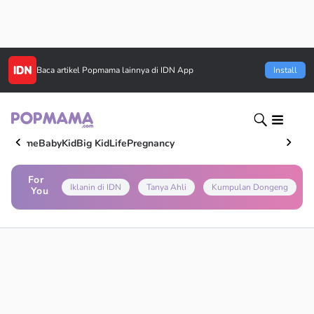
Baca artikel
Popmama
lainnya di IDN App
Install
Home
Baby
Kid
Big Kid
Life
Pregnancy
For
Iklanin di IDN
Tanya Ahli
Kumpulan Dongeng
You