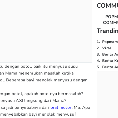
COMM
POP
COMM
Trendi
1
.
Popmam
2
.
Viral
3
.
Berita A
4
.
Berita K
u dengan botol, baik itu menyusu susu
5
.
Berita Ar
gian Mama menemukan masalah ketika
ol. Beberapa bayi menolak menyusu dengan
engan botol, apakah botolnya bermasalah?
 menyusu ASI langsung dari Mama?
 bisa jadi penyebabnya dari
oral
motor
, Ma. Apa
a menyebabkan bayi menolak menyusu?