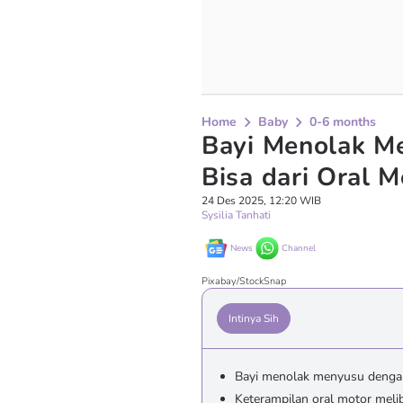
Home
Baby
0-6 months
Bayi Menolak M
Bisa dari Oral 
24 Des 2025, 12:20 WIB
Sysilia Tanhati
News
Channel
Pixabay/StockSnap
Intinya Sih
Bayi menolak menyusu dengan
Keterampilan oral motor melib