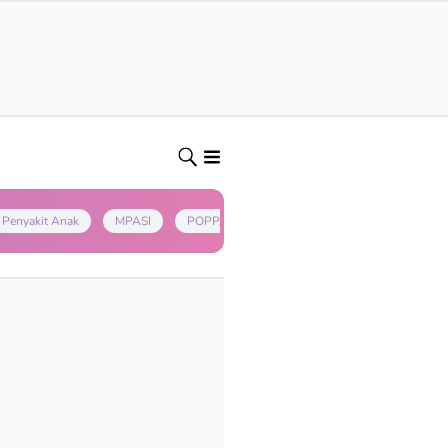
Penyakit Anak
MPASI
POPPAPA