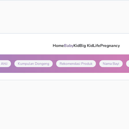
Home
Baby
Kid
Big Kid
Life
Pregnancy
 Ahli
Kumpulan Dongeng
Rekomendasi Produk
Nama Bayi