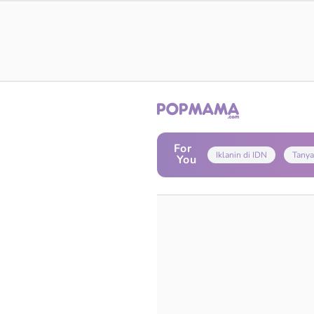
For
Iklanin di IDN
Tanya
You