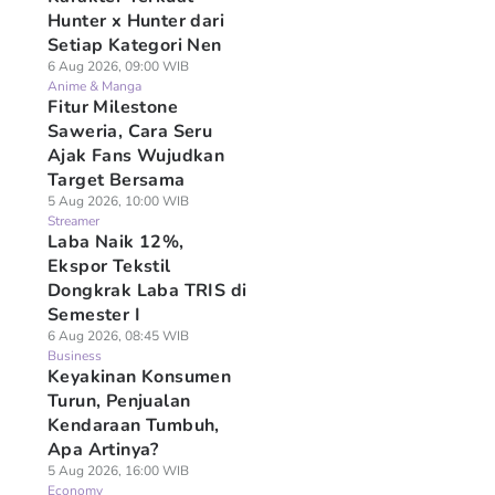
Hunter x Hunter dari
Setiap Kategori Nen
6 Aug 2026, 09:00 WIB
Anime & Manga
Fitur Milestone
Saweria, Cara Seru
Ajak Fans Wujudkan
Target Bersama
5 Aug 2026, 10:00 WIB
Streamer
Laba Naik 12%,
Ekspor Tekstil
Dongkrak Laba TRIS di
Semester I
6 Aug 2026, 08:45 WIB
Business
Keyakinan Konsumen
Turun, Penjualan
Kendaraan Tumbuh,
Apa Artinya?
5 Aug 2026, 16:00 WIB
Economy