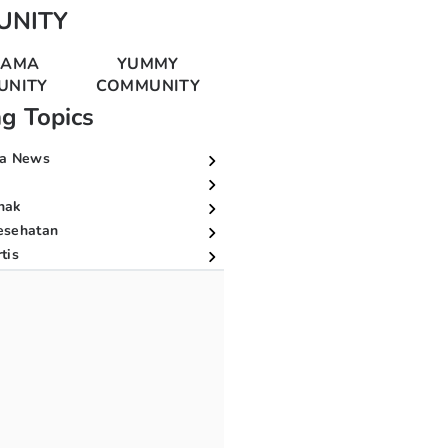
UNITY
MAMA
YUMMY
UNITY
COMMUNITY
ng Topics
a News
nak
esehatan
tis