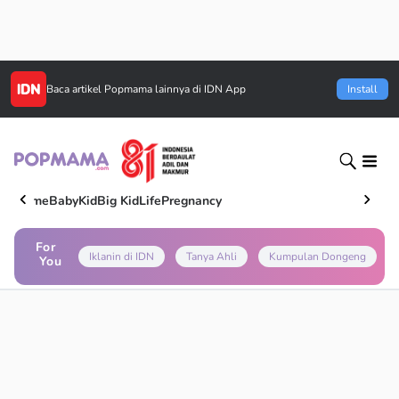
Baca artikel
Popmama
lainnya di IDN App
Install
Home
Baby
Kid
Big Kid
Life
Pregnancy
For
Iklanin di IDN
Tanya Ahli
Kumpulan Dongeng
You