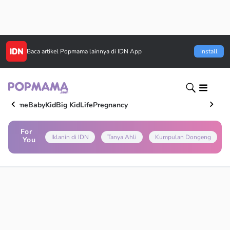
Baca artikel
Popmama
lainnya di IDN App
Install
Home
Baby
Kid
Big Kid
Life
Pregnancy
For
Iklanin di IDN
Tanya Ahli
Kumpulan Dongeng
You