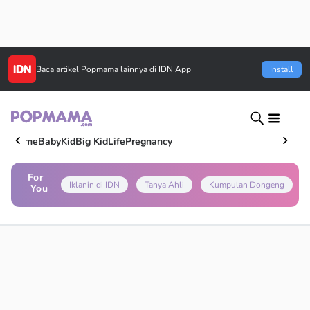
Baca artikel
Popmama
lainnya di IDN App
Install
Home
Baby
Kid
Big Kid
Life
Pregnancy
For
Iklanin di IDN
Tanya Ahli
Kumpulan Dongeng
You