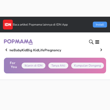
Baca artikel
Popmama
lainnya di IDN App
Install
Home
Baby
Kid
Big Kid
Life
Pregnancy
For
Iklanin di IDN
Tanya Ahli
Kumpulan Dongeng
You