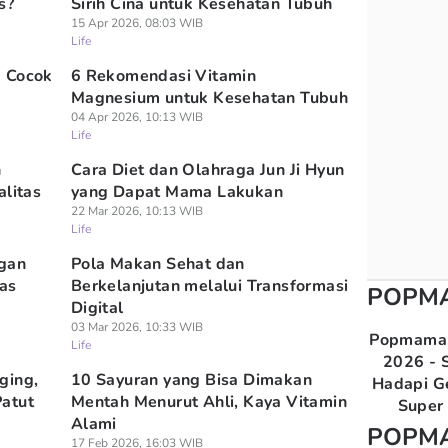
s?
Sirih Cina untuk Kesehatan Tubuh
15 Apr 2026, 08:03 WIB
Life
g Cocok
6 Rekomendasi Vitamin
Magnesium untuk Kesehatan Tubuh
04 Apr 2026, 10:13 WIB
Life
n
Cara Diet dan Olahraga Jun Ji Hyun
alitas
yang Dapat Mama Lakukan
22 Mar 2026, 10:13 WIB
Life
ngan
Pola Makan Sehat dan
tas
Berkelanjutan melalui Transformasi
POPM
Digital
03 Mar 2026, 10:33 WIB
Popmama 
Life
2026 - S
ging,
10 Sayuran yang Bisa Dimakan
Hadapi G
atut
Mentah Menurut Ahli, Kaya Vitamin
Super 
Alami
POPM
17 Feb 2026, 16:03 WIB