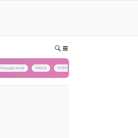
Penyakit Anak
MPASI
POPPAPA