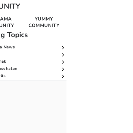
UNITY
MAMA
YUMMY
UNITY
COMMUNITY
ng Topics
a News
nak
esehatan
tis