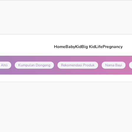
Home
Baby
Kid
Big Kid
Life
Pregnancy
 Ahli
Kumpulan Dongeng
Rekomendasi Produk
Nama Bayi