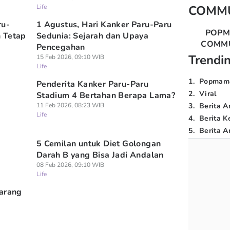
Life
COMM
ru-
1 Agustus, Hari Kanker Paru-Paru
POP
 Tetap
Sedunia: Sejarah dan Upaya
COMM
Pencegahan
Trendi
15 Feb 2026, 09:10 WIB
Life
1
.
Popmam
Penderita Kanker Paru-Paru
2
.
Viral
a
Stadium 4 Bertahan Berapa Lama?
11 Feb 2026, 08:23 WIB
3
.
Berita A
Life
4
.
Berita K
5
.
Berita Ar
5 Cemilan untuk Diet Golongan
Darah B yang Bisa Jadi Andalan
08 Feb 2026, 09:10 WIB
Life
Jarang