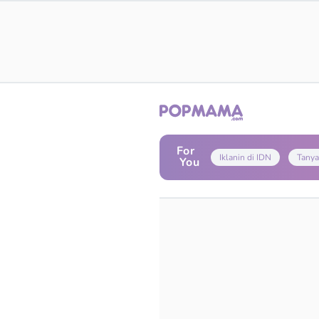
For
Iklanin di IDN
Tanya
You