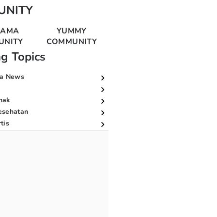
UNITY
MAMA
YUMMY
UNITY
COMMUNITY
ng Topics
a News
nak
esehatan
tis