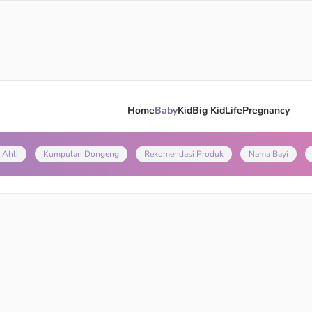
Home
Baby
Kid
Big Kid
Life
Pregnancy
 Ahli
Kumpulan Dongeng
Rekomendasi Produk
Nama Bayi