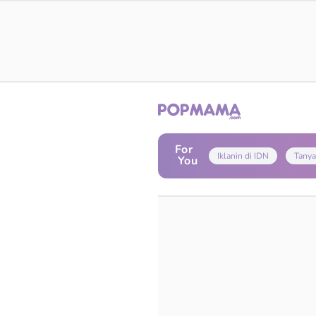
For
Iklanin di IDN
Tanya
You