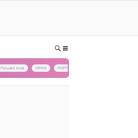
Penyakit Anak
MPASI
POPPAPA