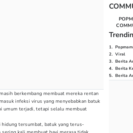
COMM
POP
COMM
Trendi
1
.
Popmam
2
.
Viral
3
.
Berita A
4
.
Berita K
5
.
Berita Ar
i masih berkembang membuat mereka rentan
ermasuk infeksi virus yang menyebabkan batuk
ni umum terjadi, tetapi selalu membuat
i hidung tersumbat, batuk yang terus-
 sering kali membuat bayi merasa tidak