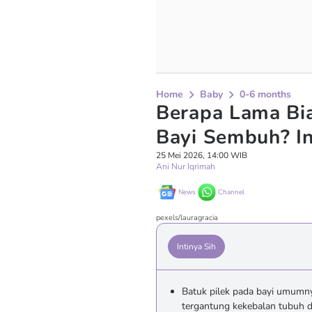
Home
Baby
0-6 months
Berapa Lama Bia
Bayi Sembuh? I
25 Mei 2026, 14:00 WIB
Ani Nur Iqrimah
News
Channel
pexels/lauragracia
Intinya Sih
Batuk pilek pada bayi umumny
tergantung kekebalan tubuh d