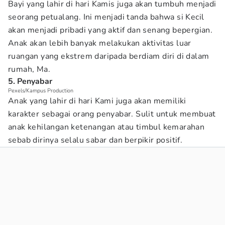
Bayi yang lahir di hari Kamis juga akan tumbuh menjadi
seorang petualang. Ini menjadi tanda bahwa si Kecil
akan menjadi pribadi yang aktif dan senang bepergian.
Anak akan lebih banyak melakukan aktivitas luar
ruangan yang ekstrem daripada berdiam diri di dalam
rumah, Ma.
5. Penyabar
Pexels/Kampus Production
Anak yang lahir di hari Kami juga akan memiliki
karakter sebagai orang penyabar. Sulit untuk membuat
anak kehilangan ketenangan atau timbul kemarahan
sebab dirinya selalu sabar dan berpikir positif.