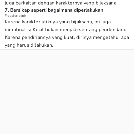
juga berkaitan dengan karakternya yang bijaksana.
7. Bersikap seperti bagaimana diperlakukan
Freepik/freepik
Karena karakteristiknya yang bijaksana, ini juga
membuat si Kecil bukan menjadi seorang pendendam.
Karena pendiriannya yang kuat, dirinya mengetahui apa
yang harus dilakukan.