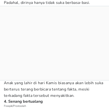
Padahal, dirinya hanya tidak suka berbasa-basi.
Anak yang lahir di hari Kamis biasanya akan lebih suka
berterus terang berbicara tentang fakta, meski
terkadang fakta tersebut menyakitkan.
4. Senang bertualang
Freepik/Prostooleh