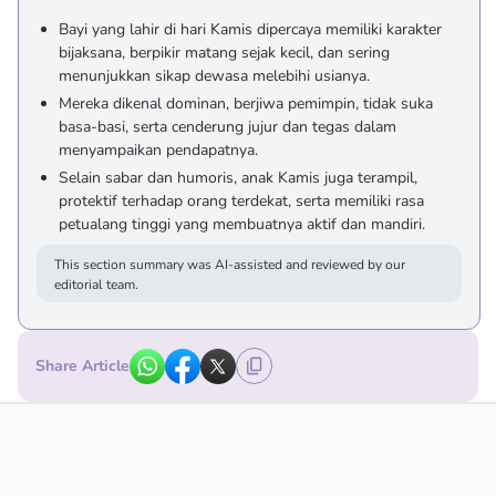
Bayi yang lahir di hari Kamis dipercaya memiliki karakter
bijaksana, berpikir matang sejak kecil, dan sering
menunjukkan sikap dewasa melebihi usianya.
Mereka dikenal dominan, berjiwa pemimpin, tidak suka
basa-basi, serta cenderung jujur dan tegas dalam
menyampaikan pendapatnya.
Selain sabar dan humoris, anak Kamis juga terampil,
protektif terhadap orang terdekat, serta memiliki rasa
petualang tinggi yang membuatnya aktif dan mandiri.
This section summary was AI-assisted and reviewed by our
editorial team.
Share Article