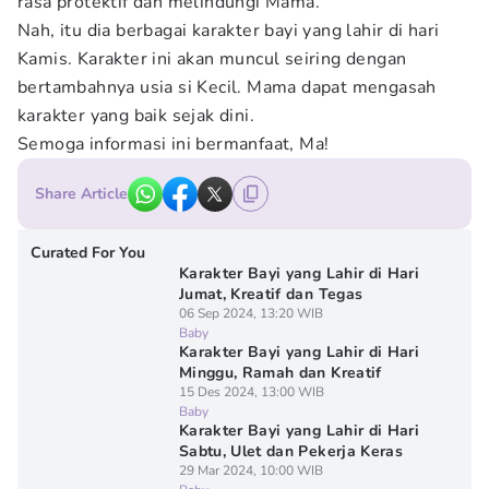
rasa protektif dan melindungi Mama.
Nah, itu dia berbagai karakter bayi yang lahir di hari
Kamis. Karakter ini akan muncul seiring dengan
bertambahnya usia si Kecil. Mama dapat mengasah
karakter yang baik sejak dini.
Semoga informasi ini bermanfaat, Ma!
Share Article
Curated For You
Karakter Bayi yang Lahir di Hari
Jumat, Kreatif dan Tegas
06 Sep 2024, 13:20 WIB
Baby
Karakter Bayi yang Lahir di Hari
Minggu, Ramah dan Kreatif
15 Des 2024, 13:00 WIB
Baby
Karakter Bayi yang Lahir di Hari
Sabtu, Ulet dan Pekerja Keras
29 Mar 2024, 10:00 WIB