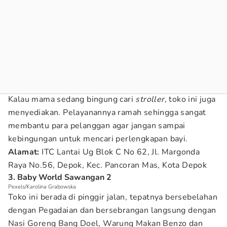
Kalau mama sedang bingung cari
stroller,
toko ini juga
menyediakan. Pelayanannya ramah sehingga sangat
membantu para pelanggan agar jangan sampai
kebingungan untuk mencari perlengkapan bayi.
Alamat:
ITC Lantai Ug Blok C No 62, Jl. Margonda
Raya No.56, Depok, Kec. Pancoran Mas, Kota Depok
3. Baby World Sawangan 2
Pexels/Karolina Grabowska
Toko ini berada di pinggir jalan, tepatnya bersebelahan
dengan Pegadaian dan bersebrangan langsung dengan
Nasi Goreng Bang Doel, Warung Makan Benzo dan