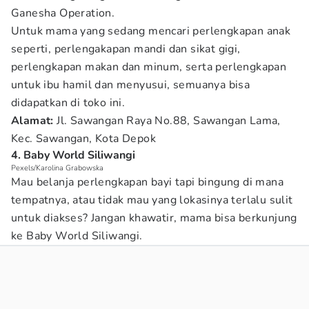
Ganesha Operation.
Untuk mama yang sedang mencari perlengkapan anak
seperti, perlengakapan mandi dan sikat gigi,
perlengkapan makan dan minum, serta perlengkapan
untuk ibu hamil dan menyusui, semuanya bisa
didapatkan di toko ini.
Alamat:
Jl. Sawangan Raya No.88, Sawangan Lama,
Kec. Sawangan, Kota Depok
4. Baby World Siliwangi
Pexels/Karolina Grabowska
Mau belanja perlengkapan bayi tapi bingung di mana
tempatnya, atau tidak mau yang lokasinya terlalu sulit
untuk diakses? Jangan khawatir, mama bisa berkunjung
ke Baby World Siliwangi.