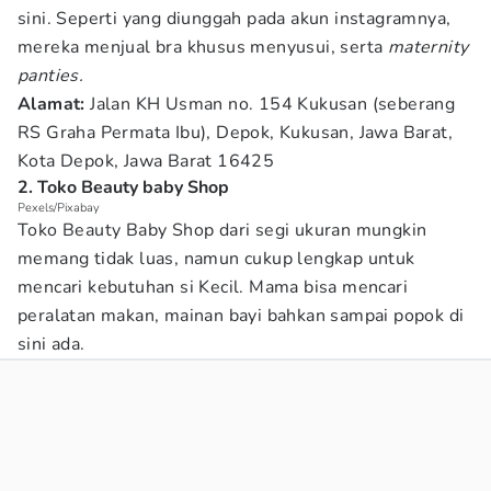
sini. Seperti yang diunggah pada akun instagramnya,
mereka menjual bra khusus menyusui, serta
maternity
panties.
Alamat:
Jalan KH Usman no. 154 Kukusan (seberang
RS Graha Permata Ibu), Depok, Kukusan, Jawa Barat,
Kota Depok, Jawa Barat 16425
2. Toko Beauty baby Shop
Pexels/Pixabay
Toko Beauty Baby Shop dari segi ukuran mungkin
memang tidak luas, namun cukup lengkap untuk
mencari kebutuhan si Kecil. Mama bisa mencari
peralatan makan, mainan bayi bahkan sampai popok di
sini ada.