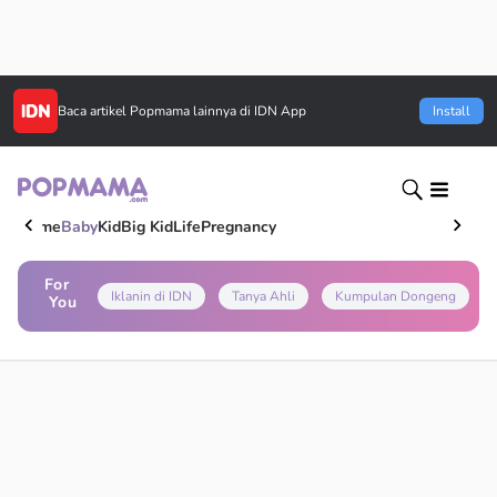
Baca artikel
Popmama
lainnya di IDN App
Install
Home
Baby
Kid
Big Kid
Life
Pregnancy
For
Iklanin di IDN
Tanya Ahli
Kumpulan Dongeng
You