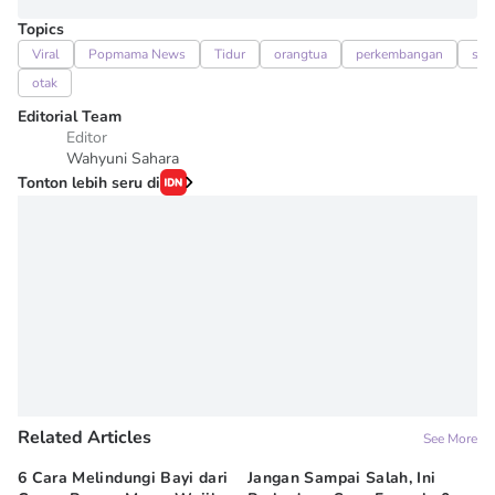
Topics
Viral
Popmama News
Tidur
orangtua
perkembangan
sara
otak
Editorial Team
Editor
Wahyuni Sahara
Tonton lebih seru di
Related Articles
See More
6 Cara Melindungi Bayi dari
Jangan Sampai Salah, Ini
Ap