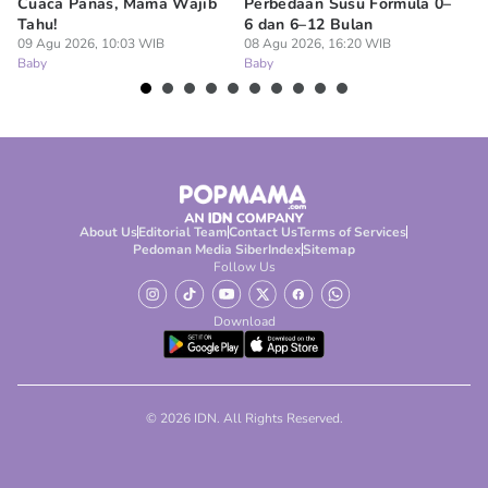
Cuaca Panas, Mama Wajib
Perbedaan Susu Formula 0–
Ru
Tahu!
6 dan 6–12 Bulan
BP
09 Agu 2026, 10:03 WIB
08 Agu 2026, 16:20 WIB
07
Baby
Baby
Ba
About Us
Editorial Team
Contact Us
Terms of Services
Pedoman Media Siber
Index
Sitemap
Follow Us
Download
© 2026 IDN. All Rights Reserved.