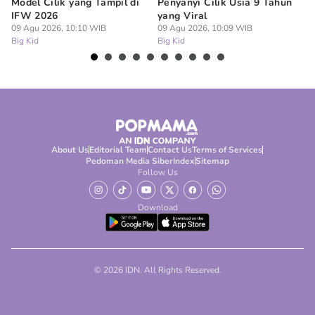
Model Cilik yang Tampil di
Penyanyi Cilik Usia 9 Tahun
An
IFW 2026
yang Viral
Be
09 Agu 2026, 10:10 WIB
09 Agu 2026, 10:09 WIB
09
Big Kid
Big Kid
Bi
About Us
Editorial Team
Contact Us
Terms of Services
Pedoman Media Siber
Index
Sitemap
Follow Us
Download
© 2026 IDN. All Rights Reserved.