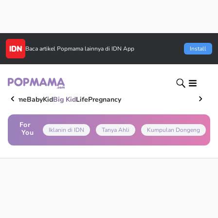
Baca artikel
Popmama
lainnya di IDN App
Install
Home
Baby
Kid
Big Kid
Life
Pregnancy
For
Iklanin di IDN
Tanya Ahli
Kumpulan Dongeng
You