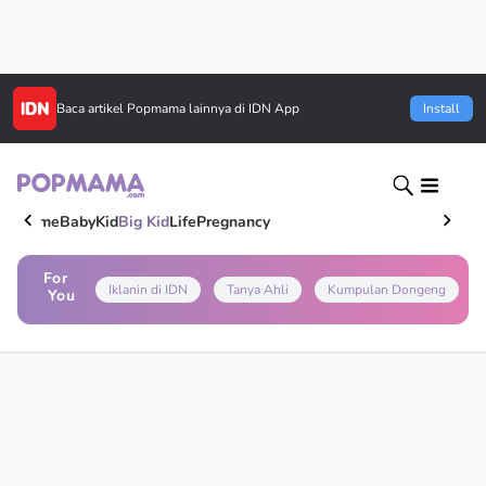
Baca artikel
Popmama
lainnya di IDN App
Install
Home
Baby
Kid
Big Kid
Life
Pregnancy
For
Iklanin di IDN
Tanya Ahli
Kumpulan Dongeng
You