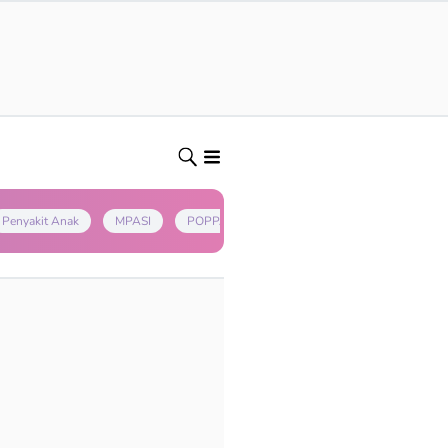
Penyakit Anak
MPASI
POPPAPA