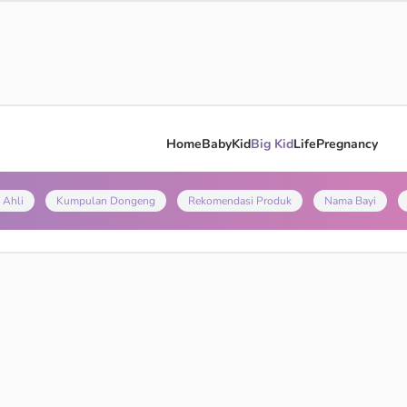
Home
Baby
Kid
Big Kid
Life
Pregnancy
 Ahli
Kumpulan Dongeng
Rekomendasi Produk
Nama Bayi