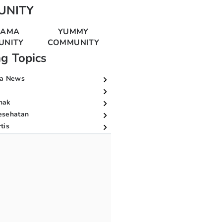
UNITY
MAMA
YUMMY
UNITY
COMMUNITY
ng Topics
a News
nak
esehatan
tis