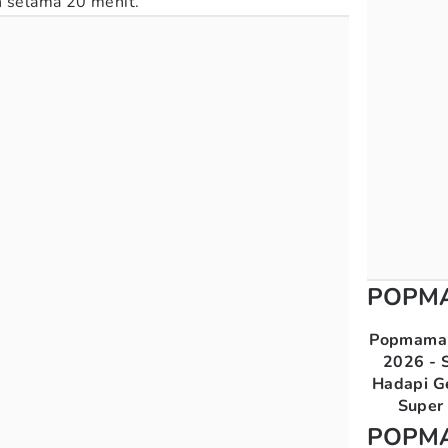
n selama 20 menit.
POPM
Popmama 
2026 - S
Hadapi G
Super 
POPM