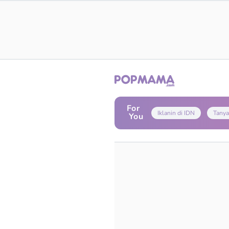
For
Iklanin di IDN
Tanya
You