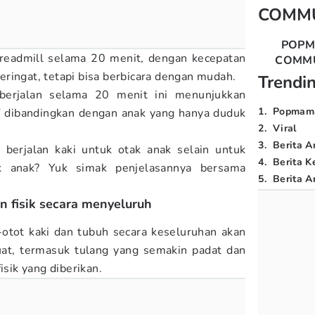
COMM
POP
treadmill selama 20 menit, dengan kecepatan
COMM
ringat, tetapi bisa berbicara dengan mudah.
Trendi
berjalan selama 20 menit ini menunjukkan
1
.
Popmam
tif dibandingkan dengan anak yang hanya duduk
2
.
Viral
3
.
Berita A
n berjalan kaki untuk otak anak selain untuk
4
.
Berita K
ak anak? Yuk simak penjelasannya bersama
5
.
Berita Ar
n fisik secara menyeluruh
t-otot kaki dan tubuh secara keseluruhan akan
kuat, termasuk tulang yang semakin padat dan
isik yang diberikan.