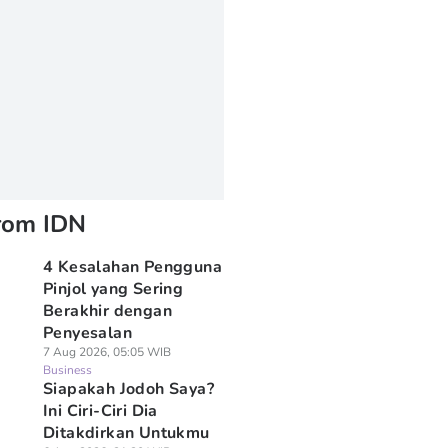
rom IDN
4 Kesalahan Pengguna
Pinjol yang Sering
Berakhir dengan
Penyesalan
7 Aug 2026, 05:05 WIB
Business
Siapakah Jodoh Saya?
Ini Ciri-Ciri Dia
Ditakdirkan Untukmu