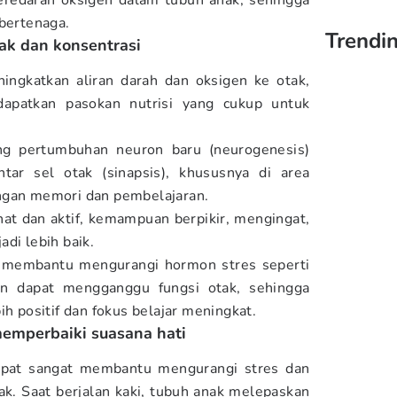
peredaran oksigen dalam tubuh anak, sehingga
 bertenaga.
Trendin
ak dan konsentrasi
ingkatkan aliran darah dan oksigen ke otak,
dapatkan pasokan nutrisi yang cukup untuk
ang pertumbuhan neuron baru (neurogenesis)
ar sel otak (sinapsis), khususnya di area
ngan memori dan pembelajaran.
at dan aktif, kemampuan berpikir, mengingat,
di lebih baik.
uga membantu mengurangi hormon stres seperti
ihan dapat mengganggu fungsi otak, sehingga
ih positif dan fokus belajar meningkat.
memperbaiki suasana hati
 dapat sangat membantu mengurangi stres dan
k. Saat berjalan kaki, tubuh anak melepaskan