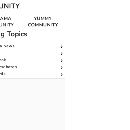
UNITY
MAMA
YUMMY
UNITY
COMMUNITY
ng Topics
a News
nak
esehatan
tis