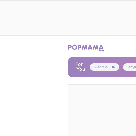
For
Iklanin di IDN
Tanya
You