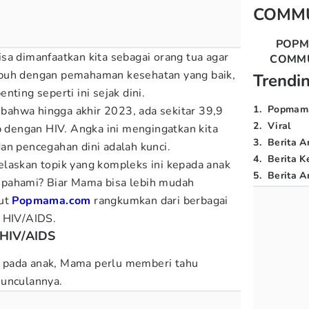
COMM
POP
sa dimanfaatkan kita sebagai orang tua agar
COMM
mbuh dengan pemahaman kesehatan yang baik,
Trendi
nting seperti ini sejak dini.
1
.
Popmam
ahwa hingga akhir 2023, ada sekitar 39,9
2
.
Viral
p dengan HIV. Angka ini mengingatkan kita
3
.
Berita A
an pencegahan dini adalah kunci.
4
.
Berita K
laskan topik yang kompleks ini kepada anak
5
.
Berita Ar
pahami? Biar Mama bisa lebih mudah
kut
Popmama.com
rangkumkan dari berbagai
r HIV/AIDS.
 HIV/AIDS
 pada anak, Mama perlu memberi tahu
munculannya.