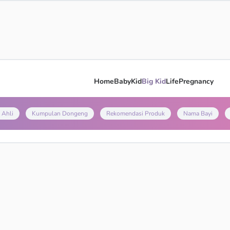
Home
Baby
Kid
Big Kid
Life
Pregnancy
 Ahli
Kumpulan Dongeng
Rekomendasi Produk
Nama Bayi