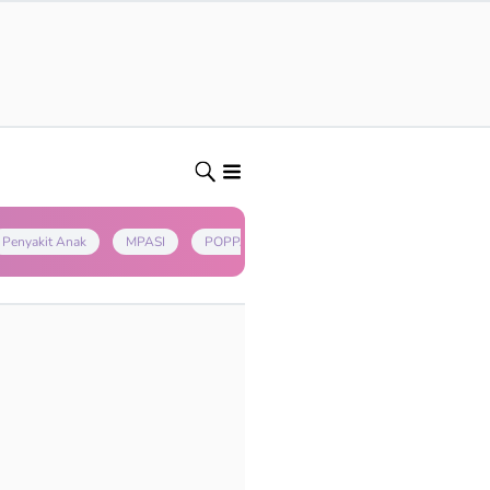
Penyakit Anak
MPASI
POPPAPA