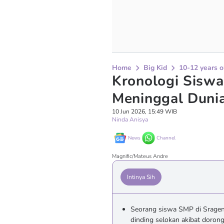
Home
Big Kid
10-12 years o
Kronologi Sisw
Meninggal Duni
10 Jun 2026, 15:49 WIB
Ninda Anisya
News
Channel
Magnific/Mateus Andre
Intinya Sih
Seorang siswa SMP di Sragen 
dinding selokan akibat doron