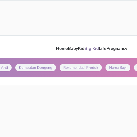
Home
Baby
Kid
Big Kid
Life
Pregnancy
 Ahli
Kumpulan Dongeng
Rekomendasi Produk
Nama Bayi