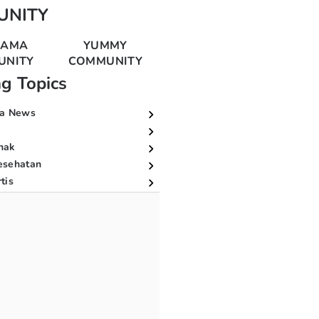
UNITY
MAMA
YUMMY
UNITY
COMMUNITY
ng Topics
a News
nak
esehatan
tis