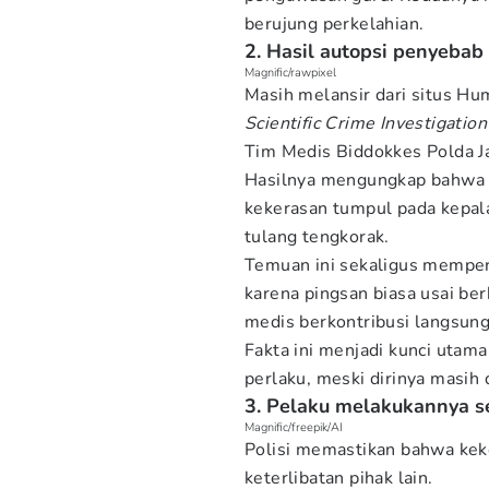
berujung perkelahian.
2. Hasil autopsi penyebab
Magnific/rawpixel
Masih melansir dari situs Hum
Scientific Crime Investigatio
Tim Medis Biddokkes Polda J
Hasilnya mengungkap bahwa k
kekerasan tumpul pada kepal
tulang tengkorak.
Temuan ini sekaligus mempe
karena pingsan biasa usai ber
medis berkontribusi langsung
Fakta ini menjadi kunci utam
perlaku, meski dirinya masih
3. Pelaku melakukannya se
Magnific/freepik/AI
Polisi memastikan bahwa keke
keterlibatan pihak lain.