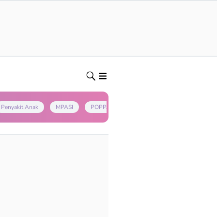
Penyakit Anak
MPASI
POPPAPA