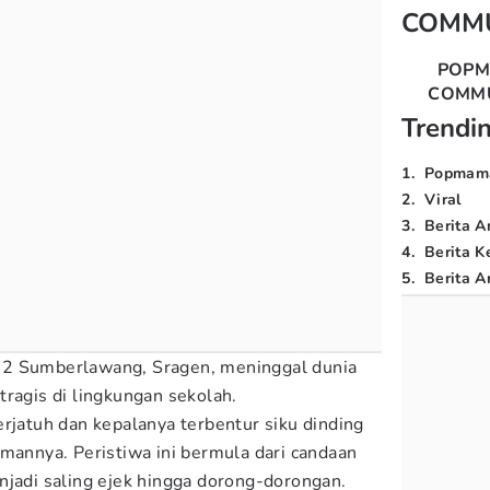
COMM
POP
COMM
Trendi
1
.
Popmam
2
.
Viral
3
.
Berita A
4
.
Berita K
5
.
Berita Ar
 2 Sumberlawang, Sragen, meninggal dunia
tragis di lingkungan sekolah.
erjatuh dan kepalanya terbentur siku dinding
emannya. Peristiwa ini bermula dari candaan
njadi saling ejek hingga dorong-dorongan.