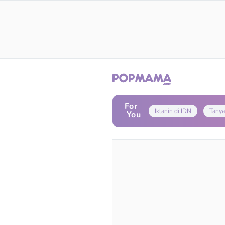
For
Iklanin di IDN
Tanya
You