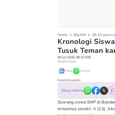
Home
Big Kid
10-12 years o
Kronologi Sisw
Tusuk Teman kar
09 Jun 2026, 08:15 WIB
Ninda Anisya
News
Channel
Magnific/freepik/AI
Share Article
Seorang siswa SMP di Bandar
temannya sendiri, V (13). Aks