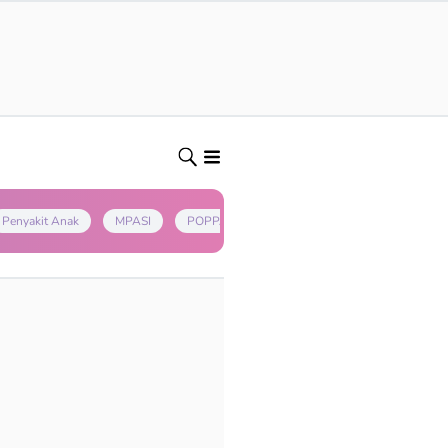
Penyakit Anak
MPASI
POPPAPA