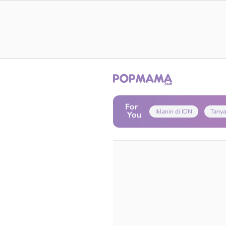
For
Iklanin di IDN
Tanya
You