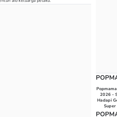
ntuh aib keluarga pelaku.
POPM
Popmama 
2026 - S
Hadapi G
Super 
POPM