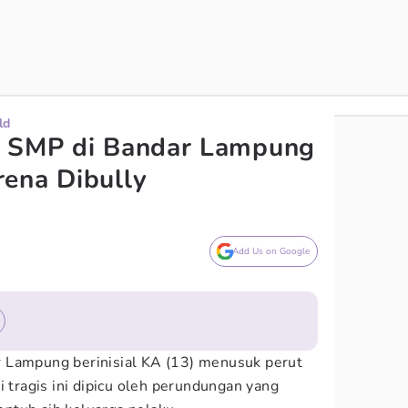
ld
a SMP di Bandar Lampung
ena Dibully
Add Us on Google
 Lampung berinisial KA (13) menusuk perut
i tragis ini dipicu oleh perundungan yang