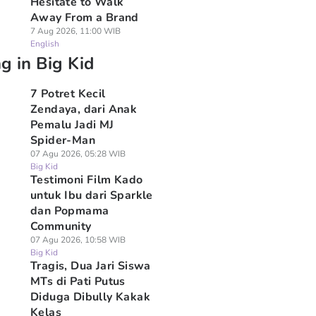
Hesitate to Walk
Away From a Brand
7 Aug 2026, 11:00 WIB
English
g in Big Kid
7 Potret Kecil
Zendaya, dari Anak
Pemalu Jadi MJ
Spider-Man
07 Agu 2026, 05:28 WIB
Big Kid
Testimoni Film Kado
untuk Ibu dari Sparkle
dan Popmama
Community
07 Agu 2026, 10:58 WIB
Big Kid
Tragis, Dua Jari Siswa
MTs di Pati Putus
Diduga Dibully Kakak
Kelas