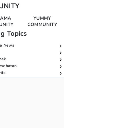
UNITY
MAMA
YUMMY
UNITY
COMMUNITY
ng Topics
a News
nak
esehatan
tis