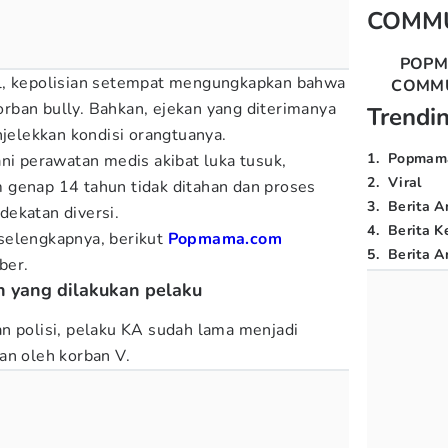
COMM
POP
l, kepolisian setempat mengungkapkan bahwa
COMM
ban bully. Bahkan, ejekan yang diterimanya
Trendi
njelekkan kondisi orangtuanya.
1
.
Popmam
ani perawatan medis akibat luka tusuk,
2
.
Viral
 genap 14 tahun tidak ditahan dan proses
3
.
Berita A
ekatan diversi.
4
.
Berita K
selengkapnya, berikut
Popmama.com
5
.
Berita Ar
ber.
an yang dilakukan pelaku
n polisi, pelaku KA sudah lama menjadi
an oleh korban V.