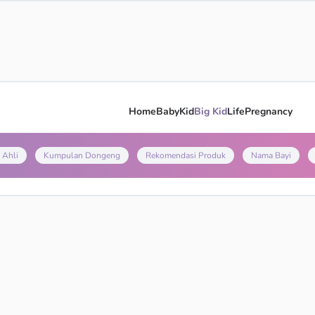
Home
Baby
Kid
Big Kid
Life
Pregnancy
 Ahli
Kumpulan Dongeng
Rekomendasi Produk
Nama Bayi