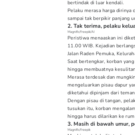
bertindak di luar kendali.
Pelaku merasa harga dirinya
sampai tak berpikir panjang u
2. Tak terima, pelaku ke
Magnific/freepik/AI
Peristiwa menaaskan ini dike
11.00 WIB. Kejadian berlangs
Jalan Raden Pemuka, Kelurah
Saat bertengkar, korban yan
hingga membuatnya kesulitan
Merasa terdesak dan mungki
mengeluarkan pisau dapur yan
diketahui dipinjam dari tema
Dengan pisau di tangan, pela
tusukan itu, korban mengalam
hingga harus dilarikan ke rum
3. Masih di bawah umur, po
Magnific/freepik