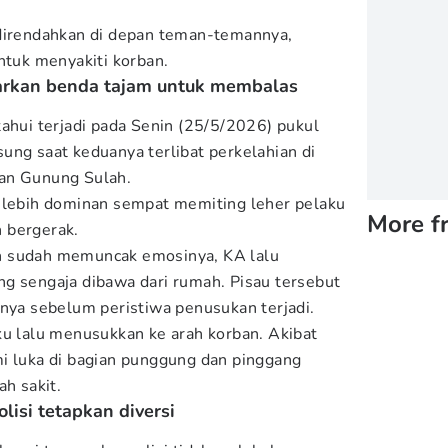
 direndahkan di depan teman-temannya,
ntuk menyakiti korban.
luarkan benda tajam untuk membalas
tahui terjadi pada Senin (25/5/2026) pukul
ung saat keduanya terlibat perkelahian di
an Gunung Sulah.
g lebih dominan sempat memiting leher pelaku
More f
 bergerak.
n sudah memuncak emosinya, KA lalu
g sengaja dibawa dari rumah. Pisau tersebut
nnya sebelum peristiwa penusukan terjadi.
ku lalu menusukkan ke arah korban. Akibat
i luka di bagian punggung dan pinggang
ah sakit.
lisi tetapkan diversi