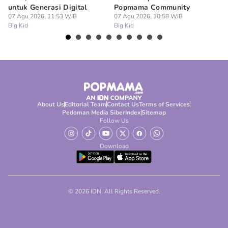
untuk Generasi Digital
Popmama Community
Te
07 Agu 2026, 11:53 WIB
07 Agu 2026, 10:58 WIB
07
Big Kid
Big Kid
Bi
About Us
Editorial Team
Contact Us
Terms of Services
Pedoman Media Siber
Index
Sitemap
Follow Us
Download
© 2026 IDN. All Rights Reserved.