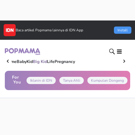
Baca artikel
Popmama
lainnya di IDN App
Install
Home
Baby
Kid
Big Kid
Life
Pregnancy
For
Iklanin di IDN
Tanya Ahli
Kumpulan Dongeng
You