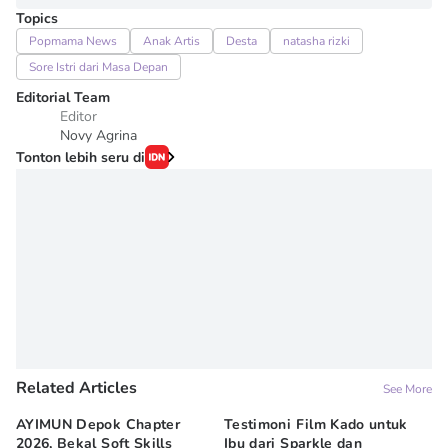
Topics
Popmama News
Anak Artis
Desta
natasha rizki
Sore Istri dari Masa Depan
Editorial Team
Editor
Novy Agrina
Tonton lebih seru di
Related Articles
See More
AYIMUN Depok Chapter
Testimoni Film Kado untuk
1
2026, Bekal Soft Skills
Ibu dari Sparkle dan
M