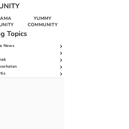
UNITY
MAMA
YUMMY
UNITY
COMMUNITY
ng Topics
a News
nak
esehatan
tis