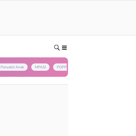
Penyakit Anak
MPASI
POPPAPA