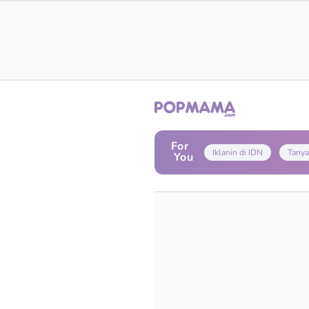
For
Iklanin di IDN
Tanya
You