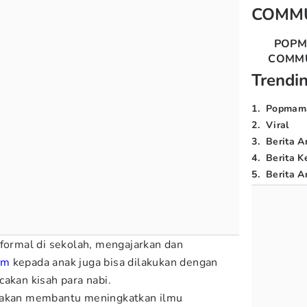
COMM
POP
COMM
Trendi
1
.
Popmam
2
.
Viral
3
.
Berita A
4
.
Berita K
5
.
Berita Ar
 formal di sekolah, mengajarkan dan
am
kepada anak juga bisa dilakukan dengan
akan kisah para nabi.
i akan membantu meningkatkan ilmu