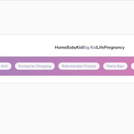
Home
Baby
Kid
Big Kid
Life
Pregnancy
 Ahli
Kumpulan Dongeng
Rekomendasi Produk
Nama Bayi