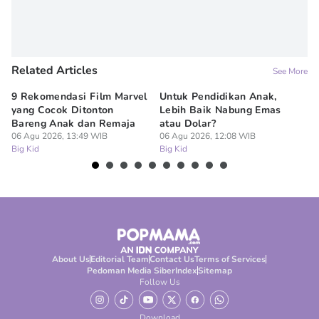
Related Articles
See More
9 Rekomendasi Film Marvel
Untuk Pendidikan Anak,
Di
yang Cocok Ditonton
Lebih Baik Nabung Emas
N
Bareng Anak dan Remaja
atau Dolar?
Pe
06 Agu 2026, 13:49 WIB
06 Agu 2026, 12:08 WIB
06
Big Kid
Big Kid
Bi
About Us
Editorial Team
Contact Us
Terms of Services
Pedoman Media Siber
Index
Sitemap
Follow Us
Download