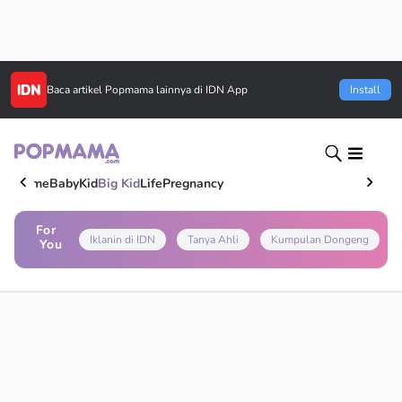
Baca artikel
Popmama
lainnya di IDN App
Install
Home
Baby
Kid
Big Kid
Life
Pregnancy
For
Iklanin di IDN
Tanya Ahli
Kumpulan Dongeng
You