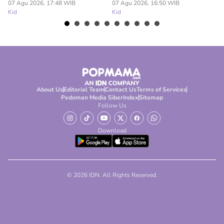
07 Agu 2026, 17:48 WIB
07 Agu 2026, 16:50 WIB
07
Kid
Kid
Ki
About Us
Editorial Team
Contact Us
Terms of Services
Pedoman Media Siber
Index
Sitemap
Follow Us
Download
© 2026 IDN. All Rights Reserved.