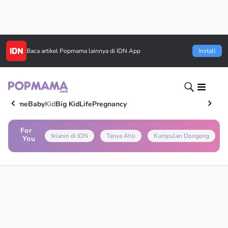
Baca artikel
Popmama
lainnya di IDN App
Install
Home
Baby
Kid
Big Kid
Life
Pregnancy
For
Iklanin di IDN
Tanya Ahli
Kumpulan Dongeng
You