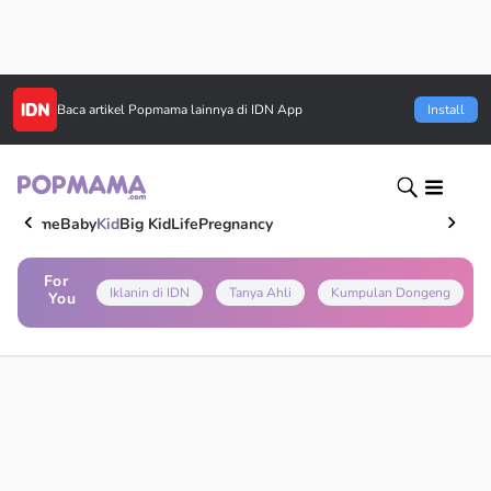
Baca artikel
Popmama
lainnya di IDN App
Install
Home
Baby
Kid
Big Kid
Life
Pregnancy
For
Iklanin di IDN
Tanya Ahli
Kumpulan Dongeng
You