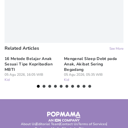
Related Articles
See More
16 Metode Belajar Anak
Mengenal Sleep Debt pada
Ba
Sesuai Tipe Kepribadian
Anak, Akibat Sering
Wi
MBTI
Begadang
M
05 Agu 2026, 16:05 WIB
05 Agu 2026, 05:35 WIB
04
Kid
Kid
Ki
About Us
Editorial Team
Contact Us
Terms of Services