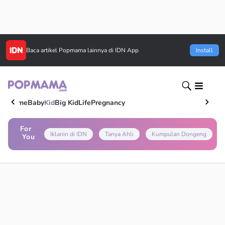
Baca artikel
Popmama
lainnya di IDN App
Install
Home
Baby
Kid
Big Kid
Life
Pregnancy
For
Iklanin di IDN
Tanya Ahli
Kumpulan Dongeng
You