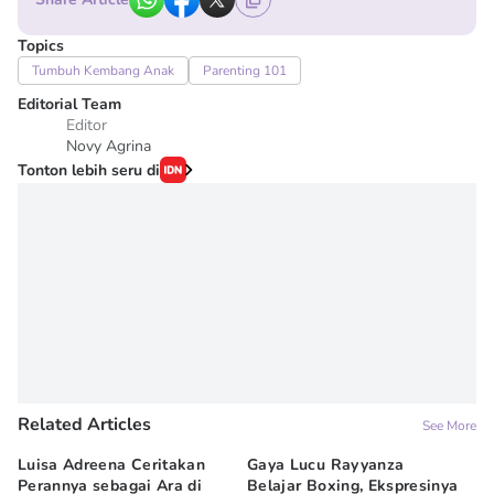
Topics
Tumbuh Kembang Anak
Parenting 101
Editorial Team
Editor
Novy Agrina
Tonton lebih seru di
Related Articles
See More
Luisa Adreena Ceritakan
Gaya Lucu Rayyanza
Mi
Perannya sebagai Ara di
Belajar Boxing, Ekspresinya
An