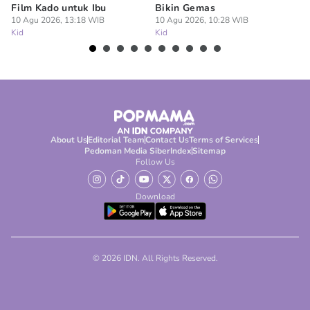
Film Kado untuk Ibu
Bikin Gemas
09
Ki
10 Agu 2026, 13:18 WIB
10 Agu 2026, 10:28 WIB
Kid
Kid
About Us
Editorial Team
Contact Us
Terms of Services
Pedoman Media Siber
Index
Sitemap
Follow Us
Download
© 2026 IDN. All Rights Reserved.