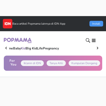
Baca artikel
Popmama
lainnya di IDN App
Install
Home
Baby
Kid
Big Kid
Life
Pregnancy
For
Iklanin di IDN
Tanya Ahli
Kumpulan Dongeng
You