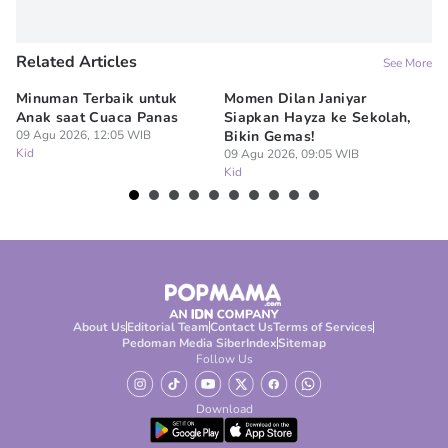
Related Articles
See More
Minuman Terbaik untuk
Momen Dilan Janiyar
10
Anak saat Cuaca Panas
Siapkan Hayza ke Sekolah,
Sy
09 Agu 2026, 12:05 WIB
Bikin Gemas!
B
Kid
09 Agu 2026, 09:05 WIB
07
Kid
Ki
About Us
Editorial Team
Contact Us
Terms of Services
Pedoman Media Siber
Index
Sitemap
Follow Us
Download