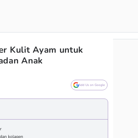
er Kulit Ayam untuk
adan Anak
Add Us on Google
r
 dan kolagen