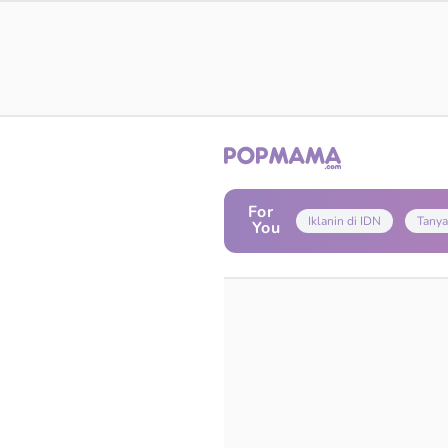
For
Iklanin di IDN
Tanya
You