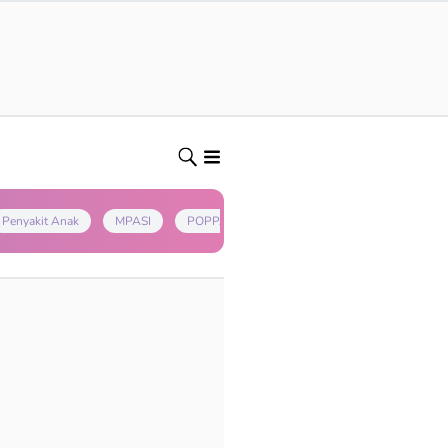
Penyakit Anak
MPASI
POPPAPA