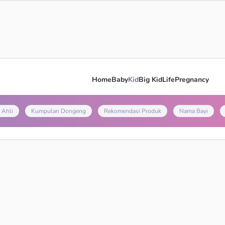
Home
Baby
Kid
Big Kid
Life
Pregnancy
 Ahli
Kumpulan Dongeng
Rekomendasi Produk
Nama Bayi