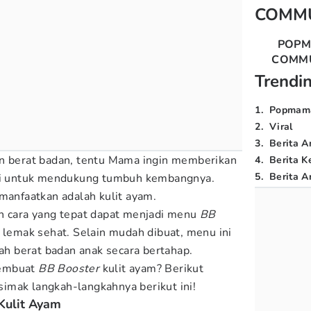
COMM
POP
COMM
Trendi
1
.
Popmam
2
.
Viral
3
.
Berita A
an berat badan, tentu Mama ingin memberikan
4
.
Berita K
5
.
Berita Ar
izi untuk mendukung tumbuh kembangnya.
imanfaatkan adalah kulit ayam.
n cara yang tepat dapat menjadi menu
BB
 lemak sehat. Selain mudah dibuat, menu ini
 berat badan anak secara bertahap.
membuat
BB Booster
kulit ayam? Berikut
 simak langkah-langkahnya berikut ini!
Kulit Ayam