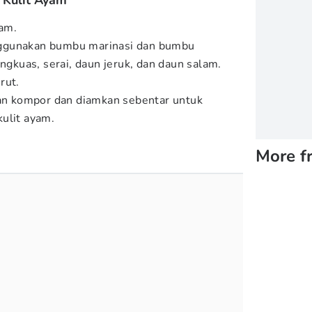
 Kulit Ayam
yam.
ggunakan bumbu marinasi dan bumbu
engkuas, serai, daun jeruk, dan daun salam.
rut.
kan kompor dan diamkan sebentar untuk
ulit ayam.
More f