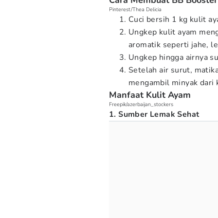
Cara Membuat BB Booster
Pinterest/Thea Delicia
Cuci bersih 1 kg kulit a
Ungkep kulit ayam men
aromatik seperti jahe, l
Ungkep hingga airnya su
Setelah air surut, mati
mengambil minyak dari k
Manfaat Kulit Ayam
Freepik/azerbaijan_stockers
1. Sumber Lemak Sehat