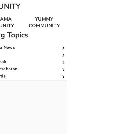
UNITY
MAMA
YUMMY
UNITY
COMMUNITY
ng Topics
a News
nak
esehatan
tis