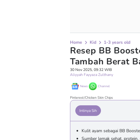
Home
Kid
1-3 years old
Resep BB Boost
Tambah Berat B
30 Nov 2025, 09:32 WIB
Aliyyah Fayyaza Zulthany
News
Channel
Pinterest/Chicken Skin Chips
Intinya Sih
Kulit ayam sebagai BB Booste
Sumber lemak sehat, protein,