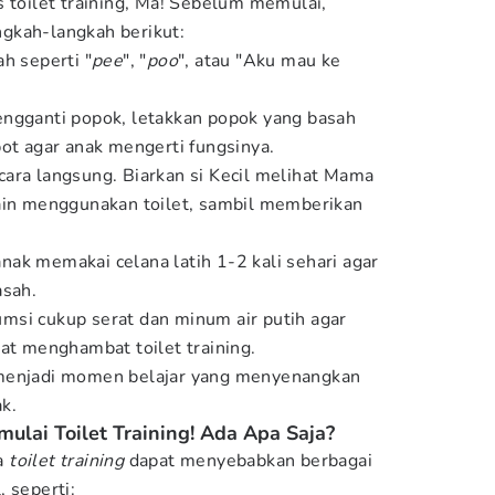
s toilet training, Ma! Sebelum memulai,
gkah-langkah berikut:
h seperti "
pee
", "
poo
", atau "Aku mau ke
engganti popok, letakkan popok yang basah
pot agar anak mengerti fungsinya.
ara langsung. Biarkan si Kecil melihat Mama
lain menggunakan toilet, sambil memberikan
ak memakai celana latih 1-2 kali sehari agar
asah.
msi cukup serat dan minum air putih agar
pat menghambat toilet training.
 menjadi momen belajar yang menyenangkan
k.
ulai Toilet Training! Ada Apa Saja?
a
toilet training
dapat menyebabkan berbagai
 seperti: