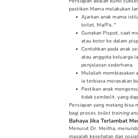
Persiapan adalah kunci sukse
pastikan Mama melakukan lan
Ajarkan anak mama istila
toilet, Ma/Pa.."
Gunakan Pispot, saat m
atau kotor ke dalam pis
Contohkan pada anak sec
atau anggota keluarga 
penjelasan sederhana.
Mulailah membiasakan an
ia terbiasa merasakan b
Pastikan anak mengonsu
tidak sembelit, yang da
Persiapan yang matang bisa
bagi proses
toilet training
ana
Bahaya Jika Terlambat Mem
Menurut Dr. Meitha, menund
masalah kesehatan dan sosial,