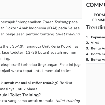
COMM
POP
COMM
 bertajuk "Mengenalkan
Toilet Training
pada
Trendi
tan Dokter Anak Indonesia (IDAI) pada Selasa
dan penjelasan penting tentang
toilet training
1
.
Popmam
2
.
Viral
sther, SpA(K), anggota Unit Kerja Koordinasi
3
.
Berita A
 fase toddler (12-36 bulan) adalah momen
4
.
Berita K
ining.
5
.
Berita Ar
h eksploratif terhadap lingkungan. Fase ini juga
njadi waktu tepat untuk memulai toilet
nak untuk memulai
toilet training
? Berikut
rmasinya untuk Mama.
lai Toilet Training?
waktu yang sama untuk memulai
toilet training
.