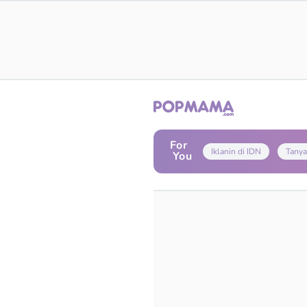
For
Iklanin di IDN
Tanya
You