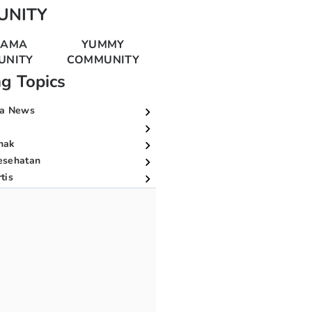
UNITY
MAMA
YUMMY
UNITY
COMMUNITY
ng Topics
a News
nak
esehatan
tis