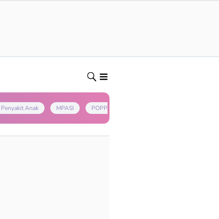
Penyakit Anak
MPASI
POPPAPA