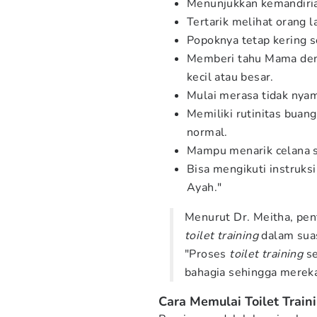
Menunjukkan kemandiria
Tertarik melihat orang la
Popoknya tetap kering s
Memberi tahu Mama denga
kecil atau besar.
Mulai merasa tidak ny
Memiliki rutinitas buan
normal.
Mampu menarik celana se
Bisa mengikuti instruks
Ayah."
Menurut Dr. Meitha, pen
toilet training
dalam sua
"Proses
toilet training
s
bahagia sehingga mereka 
Cara Memulai Toilet Train