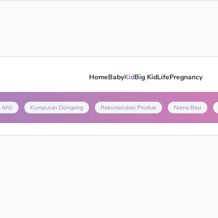
Home
Baby
Kid
Big Kid
Life
Pregnancy
 Ahli
Kumpulan Dongeng
Rekomendasi Produk
Nama Bayi